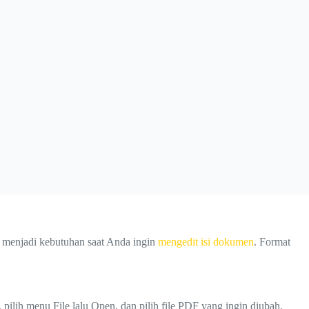
 menjadi kebutuhan saat Anda ingin
mengedit isi dokumen
. Format
ih menu File lalu Open, dan pilih file PDF yang ingin diubah.