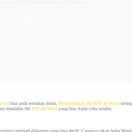
 bisa lewat HP. Lima metode praktis dan gratis
h mudah.
npa Rusak Format, Ternyata Bisa di HP
 word
bisa anda temukan disini.
Memindahkan file PDF ke Word
sering
cara mindahin file
PDF ke Word
yang bisa Anda coba sendiri.
nya menjadi dokumen yang bisa diedit. Caranya cukup buka Word, pil