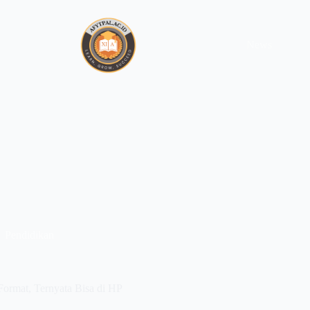
News
Pendidikan
ormat, Ternyata Bisa di HP