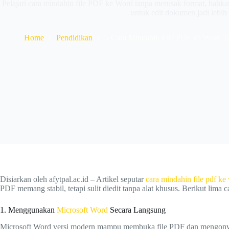
Pelajari cara mindahin file PDF ke Word tanpa merusak format, bahkan
untuk edit dokumen jadi lebi
Home
Pendidikan
5 Cara Mindahin File PDF ke Word Ta
Disiarkan oleh afytpal.ac.id – Artikel seputar
cara mindahin file pdf ke
PDF memang stabil, tetapi sulit diedit tanpa alat khusus. Berikut lima 
1. Menggunakan
Microsoft Word
Secara Langsung
Microsoft Word versi modern mampu membuka file PDF dan mengonversi