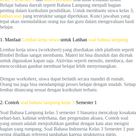
Belajar bahasa daerah seperti Bahasa Lampung menjadi bagian
penting dalam kurikulum pendidikan. Untuk membantu siswa kelas 3,
latihan soal
yang terstruktur sangat diperlukan. Kunci jawaban yang
tepat akan memudahkan orang tua dan guru dalam mengevaluasi hasil
belajar.
1. Manfaat
Lembar kerja siswa
untuk Latihan
soal bahasa lampung
Lembar kerja siswa (worksheet) yang disediakan oleh platform seperti
Bimbel Brilian sangat membantu. Materi ini bisa diunduh dan dicetak
untuk digunakan kapan saja. Aktivitas seperti menulis, membaca, dan
mencocokkan gambar membuat belajar lebih menyenangkan.
Dengan worksheet, siswa dapat berlatih secara mandiri di rumah.
Orang tua juga bisa mendampingi proses belajar dengan mudah. Setiap
lembar dirancang sesuai dengan kurikulum terbaru.
2. Contoh
soal bahasa lampung kelas 3
Semester 1
Soal Bahasa Lampung kelas 3 semester 1 biasanya mencakup kosakata
sehari-hari, kalimat sederhana, dan pengenalan aksara. Contoh soal
yang umum adalah menjodohkan gambar dengan kata atau mengisi
bagian yang rumpang. Soal Bahasa Indonesia Kelas 3 Semester 1 pun
sering dijadikan referensi tambahan karena strukturnya mirip.