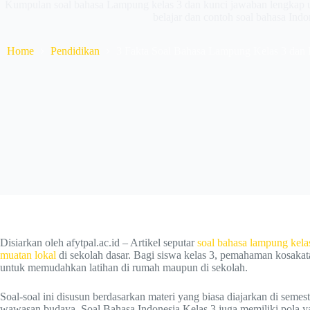
Kumpulan soal bahasa Lampung kelas 3 dan kunci jawaban lengkap un
belajar dan contoh soal bahasa Indon
Home
Pendidikan
3 Fakta Soal Bahasa Lampung Kelas 3 dan 
Disiarkan oleh afytpal.ac.id – Artikel seputar
soal bahasa lampung
kela
muatan lokal
di sekolah dasar. Bagi siswa kelas 3, pemahaman kosakata 
untuk memudahkan latihan di rumah maupun di sekolah.
Soal-soal ini disusun berdasarkan materi yang biasa diajarkan di se
wawasan budaya. Soal Bahasa Indonesia Kelas 3 juga memiliki pola ya