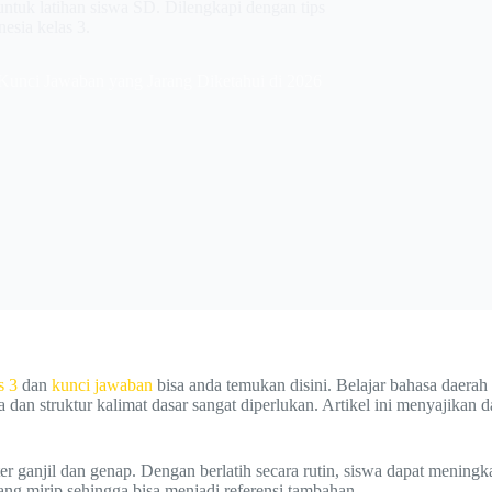
tuk latihan siswa SD. Dilengkapi dengan tips
esia kelas 3.
Kunci Jawaban yang Jarang Diketahui di 2026
s 3
dan
kunci jawaban
bisa anda temukan disini. Belajar bahasa daera
dan struktur kalimat dasar sangat diperlukan. Artikel ini menyajikan d
mester ganjil dan genap. Dengan berlatih secara rutin, siswa dapat m
ng mirip sehingga bisa menjadi referensi tambahan.