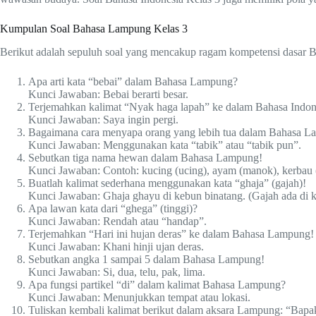
Kumpulan Soal Bahasa Lampung Kelas 3
Berikut adalah sepuluh soal yang mencakup ragam kompetensi dasar Ba
Apa arti kata “bebai” dalam Bahasa Lampung?
Kunci Jawaban: Bebai berarti besar.
Terjemahkan kalimat “Nyak haga lapah” ke dalam Bahasa Indon
Kunci Jawaban: Saya ingin pergi.
Bagaimana cara menyapa orang yang lebih tua dalam Bahasa 
Kunci Jawaban: Menggunakan kata “tabik” atau “tabik pun”.
Sebutkan tiga nama hewan dalam Bahasa Lampung!
Kunci Jawaban: Contoh: kucing (ucing), ayam (manok), kerbau 
Buatlah kalimat sederhana menggunakan kata “ghaja” (gajah)!
Kunci Jawaban: Ghaja ghayu di kebun binatang. (Gajah ada di k
Apa lawan kata dari “ghega” (tinggi)?
Kunci Jawaban: Rendah atau “handap”.
Terjemahkan “Hari ini hujan deras” ke dalam Bahasa Lampung!
Kunci Jawaban: Khani hinji ujan deras.
Sebutkan angka 1 sampai 5 dalam Bahasa Lampung!
Kunci Jawaban: Si, dua, telu, pak, lima.
Apa fungsi partikel “di” dalam kalimat Bahasa Lampung?
Kunci Jawaban: Menunjukkan tempat atau lokasi.
Tuliskan kembali kalimat berikut dalam aksara Lampung: “Bapa