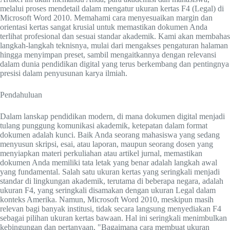
melalui proses mendetail dalam mengatur ukuran kertas F4 (Legal) di
Microsoft Word 2010. Memahami cara menyesuaikan margin dan
orientasi kertas sangat krusial untuk memastikan dokumen Anda
terlihat profesional dan sesuai standar akademik. Kami akan membahas
langkah-langkah teknisnya, mulai dari mengakses pengaturan halaman
hingga menyimpan preset, sambil mengaitkannya dengan relevansi
dalam dunia pendidikan digital yang terus berkembang dan pentingnya
presisi dalam penyusunan karya ilmiah.
Pendahuluan
Dalam lanskap pendidikan modern, di mana dokumen digital menjadi
tulang punggung komunikasi akademik, ketepatan dalam format
dokumen adalah kunci. Baik Anda seorang mahasiswa yang sedang
menyusun skripsi, esai, atau laporan, maupun seorang dosen yang
menyiapkan materi perkuliahan atau artikel jurnal, memastikan
dokumen Anda memiliki tata letak yang benar adalah langkah awal
yang fundamental. Salah satu ukuran kertas yang seringkali menjadi
standar di lingkungan akademik, terutama di beberapa negara, adalah
ukuran F4, yang seringkali disamakan dengan ukuran Legal dalam
konteks Amerika. Namun, Microsoft Word 2010, meskipun masih
relevan bagi banyak institusi, tidak secara langsung menyediakan F4
sebagai pilihan ukuran kertas bawaan. Hal ini seringkali menimbulkan
kebingungan dan pertanyaan, "Bagaimana cara membuat ukuran