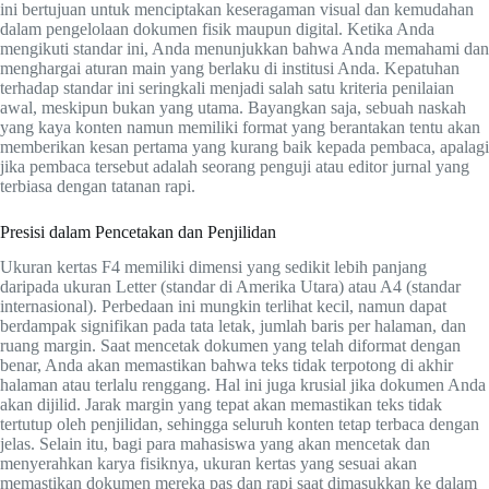
ini bertujuan untuk menciptakan keseragaman visual dan kemudahan
dalam pengelolaan dokumen fisik maupun digital. Ketika Anda
mengikuti standar ini, Anda menunjukkan bahwa Anda memahami dan
menghargai aturan main yang berlaku di institusi Anda. Kepatuhan
terhadap standar ini seringkali menjadi salah satu kriteria penilaian
awal, meskipun bukan yang utama. Bayangkan saja, sebuah naskah
yang kaya konten namun memiliki format yang berantakan tentu akan
memberikan kesan pertama yang kurang baik kepada pembaca, apalagi
jika pembaca tersebut adalah seorang penguji atau editor jurnal yang
terbiasa dengan tatanan rapi.
Presisi dalam Pencetakan dan Penjilidan
Ukuran kertas F4 memiliki dimensi yang sedikit lebih panjang
daripada ukuran Letter (standar di Amerika Utara) atau A4 (standar
internasional). Perbedaan ini mungkin terlihat kecil, namun dapat
berdampak signifikan pada tata letak, jumlah baris per halaman, dan
ruang margin. Saat mencetak dokumen yang telah diformat dengan
benar, Anda akan memastikan bahwa teks tidak terpotong di akhir
halaman atau terlalu renggang. Hal ini juga krusial jika dokumen Anda
akan dijilid. Jarak margin yang tepat akan memastikan teks tidak
tertutup oleh penjilidan, sehingga seluruh konten tetap terbaca dengan
jelas. Selain itu, bagi para mahasiswa yang akan mencetak dan
menyerahkan karya fisiknya, ukuran kertas yang sesuai akan
memastikan dokumen mereka pas dan rapi saat dimasukkan ke dalam