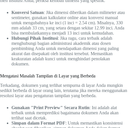
oleh institusi Anda, periksa kembali dimensi yang spesifik.
Konversi Satuan
: Jika dimensi diberikan dalam milimeter atau
sentimeter, gunakan kalkulator online atau konversi manual
untuk mengubahnya ke inci (1 inci = 2.54 cm). Misalnya, 330
mm adalah 33 cm, yang setara dengan sekitar 12.99 inci. Anda
bisa membulatkannya menjadi 13 inci untuk kemudahan.
Hubungi Pihak Institusi
: Jika ragu, cara terbaik adalah
menghubungi bagian administrasi akademik atau dosen
pembimbing Anda untuk mendapatkan dimensi yang paling
akurat dan disepakati oleh institusi tersebut. Memastikan
keakuratan adalah kunci untuk menghindari penolakan
dokumen.
Mengatasi Masalah Tampilan di Layar yang Berbeda
Terkadang, dokumen yang terlihat sempurna di layar Anda mungkin
sedikit berbeda di layar orang lain, terutama jika mereka menggunakan
resolusi layar atau pengaturan tampilan yang berbeda.
Gunakan "Print Preview" Secara Rutin
: Ini adalah alat
terbaik untuk memprediksi bagaimana dokumen Anda akan
terlihat saat dicetak.
Simpan dalam Format PDF
: Untuk memastikan konsistensi