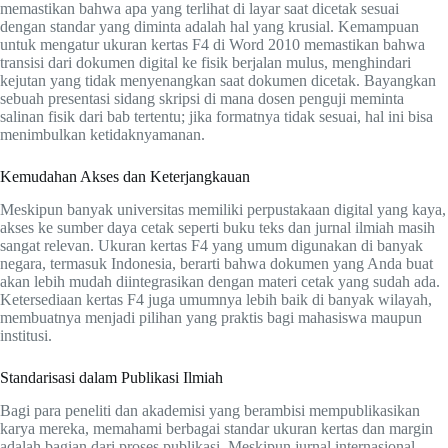
memastikan bahwa apa yang terlihat di layar saat dicetak sesuai
dengan standar yang diminta adalah hal yang krusial. Kemampuan
untuk mengatur ukuran kertas F4 di Word 2010 memastikan bahwa
transisi dari dokumen digital ke fisik berjalan mulus, menghindari
kejutan yang tidak menyenangkan saat dokumen dicetak. Bayangkan
sebuah presentasi sidang skripsi di mana dosen penguji meminta
salinan fisik dari bab tertentu; jika formatnya tidak sesuai, hal ini bisa
menimbulkan ketidaknyamanan.
Kemudahan Akses dan Keterjangkauan
Meskipun banyak universitas memiliki perpustakaan digital yang kaya,
akses ke sumber daya cetak seperti buku teks dan jurnal ilmiah masih
sangat relevan. Ukuran kertas F4 yang umum digunakan di banyak
negara, termasuk Indonesia, berarti bahwa dokumen yang Anda buat
akan lebih mudah diintegrasikan dengan materi cetak yang sudah ada.
Ketersediaan kertas F4 juga umumnya lebih baik di banyak wilayah,
membuatnya menjadi pilihan yang praktis bagi mahasiswa maupun
institusi.
Standarisasi dalam Publikasi Ilmiah
Bagi para peneliti dan akademisi yang berambisi mempublikasikan
karya mereka, memahami berbagai standar ukuran kertas dan margin
adalah bagian dari proses publikasi. Meskipun jurnal internasional