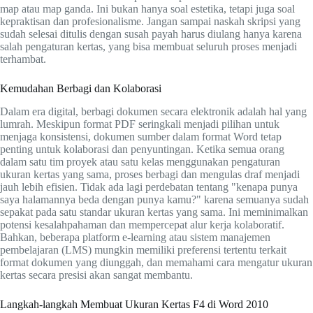
map atau map ganda. Ini bukan hanya soal estetika, tetapi juga soal
kepraktisan dan profesionalisme. Jangan sampai naskah skripsi yang
sudah selesai ditulis dengan susah payah harus diulang hanya karena
salah pengaturan kertas, yang bisa membuat seluruh proses menjadi
terhambat.
Kemudahan Berbagi dan Kolaborasi
Dalam era digital, berbagi dokumen secara elektronik adalah hal yang
lumrah. Meskipun format PDF seringkali menjadi pilihan untuk
menjaga konsistensi, dokumen sumber dalam format Word tetap
penting untuk kolaborasi dan penyuntingan. Ketika semua orang
dalam satu tim proyek atau satu kelas menggunakan pengaturan
ukuran kertas yang sama, proses berbagi dan mengulas draf menjadi
jauh lebih efisien. Tidak ada lagi perdebatan tentang "kenapa punya
saya halamannya beda dengan punya kamu?" karena semuanya sudah
sepakat pada satu standar ukuran kertas yang sama. Ini meminimalkan
potensi kesalahpahaman dan mempercepat alur kerja kolaboratif.
Bahkan, beberapa platform e-learning atau sistem manajemen
pembelajaran (LMS) mungkin memiliki preferensi tertentu terkait
format dokumen yang diunggah, dan memahami cara mengatur ukuran
kertas secara presisi akan sangat membantu.
Langkah-langkah Membuat Ukuran Kertas F4 di Word 2010