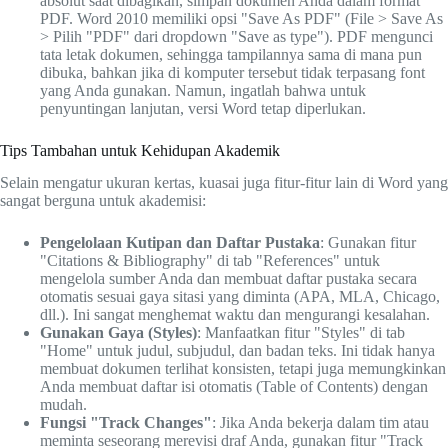
absolut saat dibagikan, simpan dokumen Anda dalam format
PDF. Word 2010 memiliki opsi "Save As PDF" (File > Save As
> Pilih "PDF" dari dropdown "Save as type"). PDF mengunci
tata letak dokumen, sehingga tampilannya sama di mana pun
dibuka, bahkan jika di komputer tersebut tidak terpasang font
yang Anda gunakan. Namun, ingatlah bahwa untuk
penyuntingan lanjutan, versi Word tetap diperlukan.
Tips Tambahan untuk Kehidupan Akademik
Selain mengatur ukuran kertas, kuasai juga fitur-fitur lain di Word yang
sangat berguna untuk akademisi:
Pengelolaan Kutipan dan Daftar Pustaka
: Gunakan fitur
"Citations & Bibliography" di tab "References" untuk
mengelola sumber Anda dan membuat daftar pustaka secara
otomatis sesuai gaya sitasi yang diminta (APA, MLA, Chicago,
dll.). Ini sangat menghemat waktu dan mengurangi kesalahan.
Gunakan Gaya (Styles)
: Manfaatkan fitur "Styles" di tab
"Home" untuk judul, subjudul, dan badan teks. Ini tidak hanya
membuat dokumen terlihat konsisten, tetapi juga memungkinkan
Anda membuat daftar isi otomatis (Table of Contents) dengan
mudah.
Fungsi "Track Changes"
: Jika Anda bekerja dalam tim atau
meminta seseorang merevisi draf Anda, gunakan fitur "Track