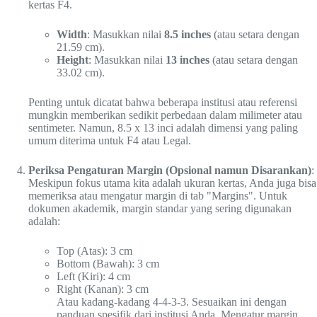
kertas F4.
Width
: Masukkan nilai
8.5 inches
(atau setara dengan
21.59 cm).
Height
: Masukkan nilai
13 inches
(atau setara dengan
33.02 cm).
Penting untuk dicatat bahwa beberapa institusi atau referensi
mungkin memberikan sedikit perbedaan dalam milimeter atau
sentimeter. Namun, 8.5 x 13 inci adalah dimensi yang paling
umum diterima untuk F4 atau Legal.
Periksa Pengaturan Margin (Opsional namun Disarankan)
:
Meskipun fokus utama kita adalah ukuran kertas, Anda juga bisa
memeriksa atau mengatur margin di tab "Margins". Untuk
dokumen akademik, margin standar yang sering digunakan
adalah:
Top (Atas): 3 cm
Bottom (Bawah): 3 cm
Left (Kiri): 4 cm
Right (Kanan): 3 cm
Atau kadang-kadang 4-4-3-3. Sesuaikan ini dengan
panduan spesifik dari institusi Anda. Mengatur margin