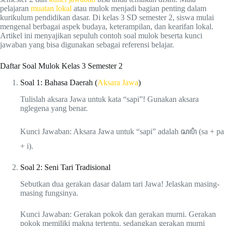
pelajaran
muatan lokal
atau mulok menjadi bagian penting dalam
kurikulum pendidikan dasar. Di kelas 3 SD semester 2, siswa mulai
mengenal berbagai aspek budaya, keterampilan, dan kearifan lokal.
Artikel ini menyajikan sepuluh contoh soal mulok beserta kunci
jawaban yang bisa digunakan sebagai referensi belajar.
Daftar Soal Mulok Kelas 3 Semester 2
Soal 1: Bahasa Daerah (
Aksara Jawa
)
Tulislah aksara Jawa untuk kata “sapi”! Gunakan aksara
nglegena yang benar.
Kunci Jawaban: Aksara Jawa untuk “sapi” adalah ꦱꦥꦶ (sa + pa
+ i).
Soal 2: Seni Tari Tradisional
Sebutkan dua gerakan dasar dalam tari Jawa! Jelaskan masing-
masing fungsinya.
Kunci Jawaban: Gerakan pokok dan gerakan murni. Gerakan
pokok memiliki makna tertentu, sedangkan gerakan murni