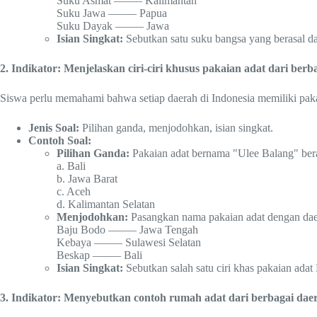
Suku Asmat ——– Kalimantan
Suku Jawa ——– Papua
Suku Dayak ——– Jawa
Isian Singkat:
Sebutkan satu suku bangsa yang berasal da
2. Indikator: Menjelaskan ciri-ciri khusus pakaian adat dari berb
Siswa perlu memahami bahwa setiap daerah di Indonesia memiliki pakai
Jenis Soal:
Pilihan ganda, menjodohkan, isian singkat.
Contoh Soal:
Pilihan Ganda:
Pakaian adat bernama "Ulee Balang" ber
a. Bali
b. Jawa Barat
c. Aceh
d. Kalimantan Selatan
Menjodohkan:
Pasangkan nama pakaian adat dengan dae
Baju Bodo ——– Jawa Tengah
Kebaya ——– Sulawesi Selatan
Beskap ——– Bali
Isian Singkat:
Sebutkan salah satu ciri khas pakaian adat
3. Indikator: Menyebutkan contoh rumah adat dari berbagai daera