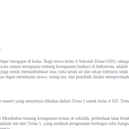
p
elajar mengajar di kelas. Bagi siswa kelas 4 Sekolah Dasar (SD), ula
 secara umum mengupas tentang keragaman budaya di Indonesia, adalah
juga untuk menumbuhkan rasa cinta tanah air dan sikap toleransi sejak
kan dapat membantu siswa, orang tua, dan pendidik dalam mempersiapka
n materi yang umumnya dibahas dalam Tema 1 untuk kelas 4 SD. Tema i
:
Membahas tentang keragaman teman di sekolah, perbedaan latar bela
adalah inti dari Tema 1, yang meliputi pengenalan berbagai suku bangsa,
nesia.