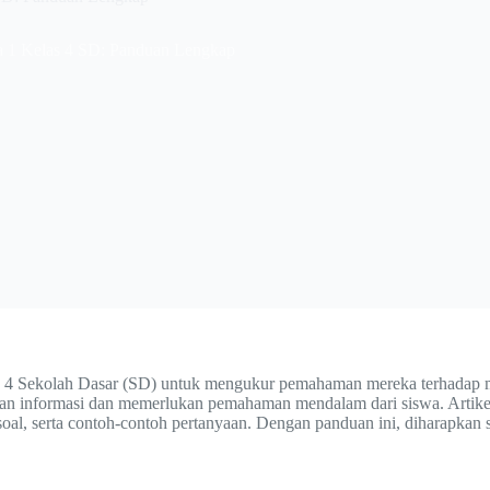
a 1 Kelas 4 SD: Panduan Lengkap
as 4 Sekolah Dasar (SD) untuk mengukur pemahaman mereka terhadap ma
kan informasi dan memerlukan pemahaman mendalam dari siswa. Artikel 
s soal, serta contoh-contoh pertanyaan. Dengan panduan ini, diharapkan