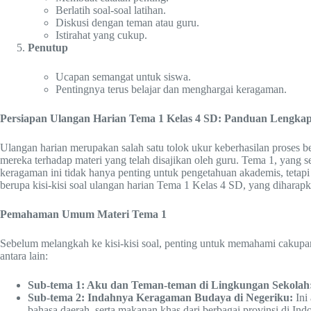
Berlatih soal-soal latihan.
Diskusi dengan teman atau guru.
Istirahat yang cukup.
Penutup
Ucapan semangat untuk siswa.
Pentingnya terus belajar dan menghargai keragaman.
Persiapan Ulangan Harian Tema 1 Kelas 4 SD: Panduan Lengka
Ulangan harian merupakan salah satu tolok ukur keberhasilan proses b
mereka terhadap materi yang telah disajikan oleh guru. Tema 1, yang
keragaman ini tidak hanya penting untuk pengetahuan akademis, tetapi 
berupa kisi-kisi soal ulangan harian Tema 1 Kelas 4 SD, yang diharap
Pemahaman Umum Materi Tema 1
Sebelum melangkah ke kisi-kisi soal, penting untuk memahami cakupa
antara lain:
Sub-tema 1: Aku dan Teman-teman di Lingkungan Sekolah
Sub-tema 2: Indahnya Keragaman Budaya di Negeriku:
Ini 
bahasa daerah, serta makanan khas dari berbagai provinsi di Indo