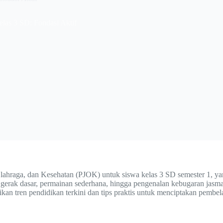
las 3 SD: Fondasi Aktif
Olahraga, dan Kesehatan (PJOK) untuk siswa kelas 3 SD semester 1, 
 gerak dasar, permainan sederhana, hingga pengenalan kebugaran jasman
rasikan tren pendidikan terkini dan tips praktis untuk menciptakan pe