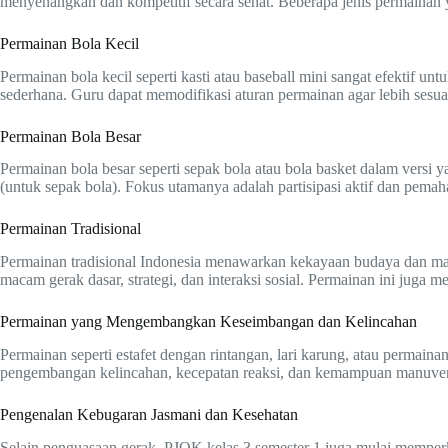
menyenangkan dan kompetitif secara sehat. Beberapa jenis permainan y
Permainan Bola Kecil
Permainan bola kecil seperti kasti atau baseball mini sangat efektif 
sederhana. Guru dapat memodifikasi aturan permainan agar lebih ses
Permainan Bola Besar
Permainan bola besar seperti sepak bola atau bola basket dalam versi
(untuk sepak bola). Fokus utamanya adalah partisipasi aktif dan pemah
Permainan Tradisional
Permainan tradisional Indonesia menawarkan kekayaan budaya dan manfa
macam gerak dasar, strategi, dan interaksi sosial. Permainan ini juga
Permainan yang Mengembangkan Keseimbangan dan Kelincahan
Permainan seperti estafet dengan rintangan, lari karung, atau permain
pengembangan kelincahan, kecepatan reaksi, dan kemampuan manuver
Pengenalan Kebugaran Jasmani dan Kesehatan
Selain penguasaan gerak, PJOK kelas 3 semester 1 juga mulai memper