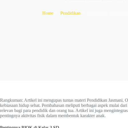
Home
Pendidikan
Pendidikan Jasmani Ke
Rangkuman: Artikel ini mengupas tuntas materi Pendidikan Jasmani, 
kebiasaan hidup sehat. Pembahasan meliputi berbagai aspek mulai dari
relevan bagi para pendidik dan orang tua. Artikel ini juga menginteg
pentingnya aktivitas fisik dalam membentuk karakter anak.
Pentingnya PJOK di Kelas 3 SD