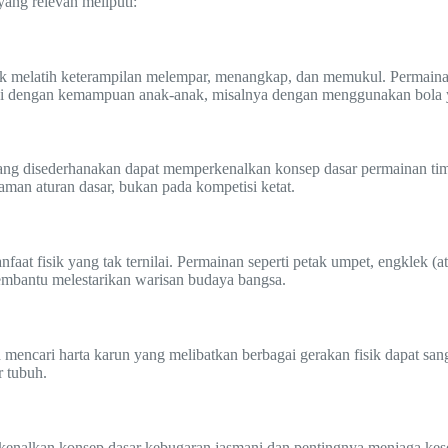
ang relevan meliputi:
untuk melatih keterampilan melempar, menangkap, dan memukul. Permaina
uai dengan kemampuan anak-anak, misalnya dengan menggunakan bola y
 yang disederhanakan dapat memperkenalkan konsep dasar permainan tim,
aman aturan dasar, bukan pada kompetisi ketat.
at fisik yang tak ternilai. Permainan seperti petak umpet, engklek (
 membantu melestarikan warisan budaya bangsa.
an mencari harta karun yang melibatkan berbagai gerakan fisik dapat s
 tubuh.
kenalkan konsep dasar kebugaran jasmani dan pentingnya menjaga kes