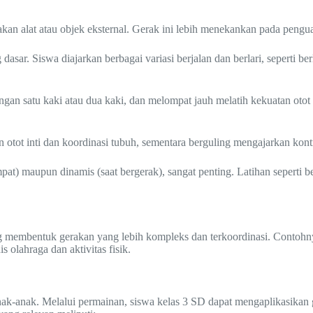
kan alat atau objek eksternal. Gerak ini lebih menekankan pada peng
asar. Siswa diajarkan berbagai variasi berjalan dan berlari, seperti berl
an satu kaki atau dua kaki, dan melompat jauh melatih kekuatan otot ka
otot inti dan koordinasi tubuh, sementara berguling mengajarkan kontr
t) maupun dinamis (saat bergerak), sangat penting. Latihan seperti berj
g membentuk gerakan yang lebih kompleks dan terkoordinasi. Contohny
 olahraga dan aktivitas fisik.
ak-anak. Melalui permainan, siswa kelas 3 SD dapat mengaplikasikan g