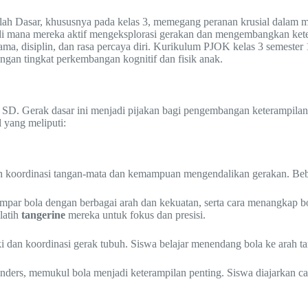
lah Dasar, khususnya pada kelas 3, memegang peranan krusial dalam m
di mana mereka aktif mengeksplorasi gerakan dan mengembangkan kete
sama, disiplin, dan rasa percaya diri. Kurikulum PJOK kelas 3 semester
ngan tingkat perkembangan kognitif dan fisik anak.
 SD. Gerak dasar ini menjadi pijakan bagi pengembangan keterampilan
 yang meliputi:
ih koordinasi tangan-mata dan kemampuan mengendalikan gerakan. Bebe
mpar bola dengan berbagai arah dan kekuatan, serta cara menangkap bo
latih
tangerine
mereka untuk fokus dan presisi.
dan koordinasi gerak tubuh. Siswa belajar menendang bola ke arah ta
ounders, memukul bola menjadi keterampilan penting. Siswa diajark