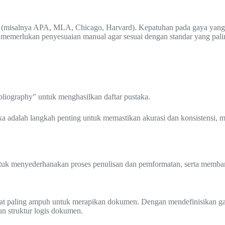
iri (misalnya APA, MLA, Chicago, Harvard). Kepatuhan pada gaya yang di
memerlukan penyesuaian manual agar sesuai dengan standar yang palin
liography" untuk menghasilkan daftar pustaka.
ka adalah langkah penting untuk memastikan akurasi dan konsistensi, m
 untuk menyederhanakan proses penulisan dan pemformatan, serta mem
alat paling ampuh untuk merapikan dokumen. Dengan mendefinisikan gaya 
un struktur logis dokumen.