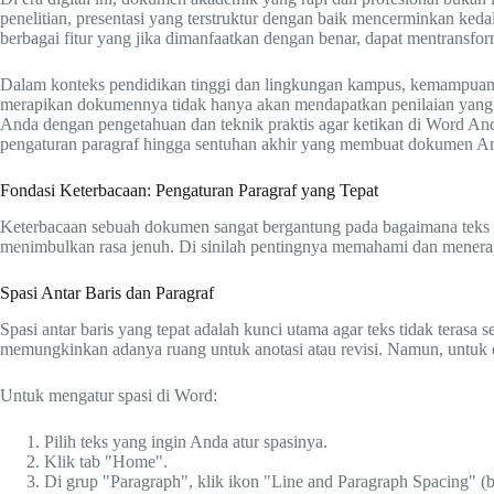
penelitian, presentasi yang terstruktur dengan baik mencerminkan ked
berbagai fitur yang jika dimanfaatkan dengan benar, dapat mentransfo
Dalam konteks pendidikan tinggi dan lingkungan kampus, kemampuan unt
merapikan dokumennya tidak hanya akan mendapatkan penilaian yang le
Anda dengan pengetahuan dan teknik praktis agar ketikan di Word And
pengaturan paragraf hingga sentuhan akhir yang membuat dokumen An
Fondasi Keterbacaan: Pengaturan Paragraf yang Tepat
Keterbacaan sebuah dokumen sangat bergantung pada bagaimana teks di
menimbulkan rasa jenuh. Di sinilah pentingnya memahami dan menerap
Spasi Antar Baris dan Paragraf
Spasi antar baris yang tepat adalah kunci utama agar teks tidak terasa
memungkinkan adanya ruang untuk anotasi atau revisi. Namun, untuk d
Untuk mengatur spasi di Word:
Pilih teks yang ingin Anda atur spasinya.
Klik tab "Home".
Di grup "Paragraph", klik ikon "Line and Paragraph Spacing" (b