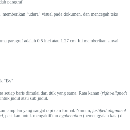
dah paragraf.
pik, memberikan "udara" visual pada dokumen, dan mencegah teks
tama paragraf adalah 0.5 inci atau 1.27 cm. Ini memberikan sinyal
ak "By".
 setiap baris dimulai dari titik yang sama. Rata kanan (
right-aligned
)
untuk judul atau sub-judul.
rikan tampilan yang sangat rapi dan formal. Namun,
justified alignment
ed
, pastikan untuk mengaktifkan
hyphenation
(pemenggalan kata) di