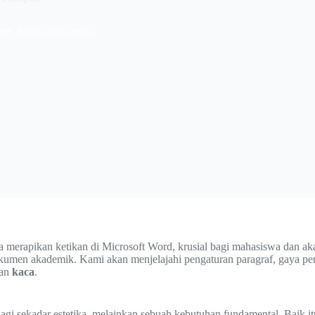
ord: Panduan Kampus
a merapikan ketikan di Microsoft Word, krusial bagi mahasiswa dan a
okumen akademik. Kami akan menjelajahi pengaturan paragraf, gaya penu
kan
kaca
.
agi sekadar estetika, melainkan sebuah kebutuhan fundamental. Baik itu 