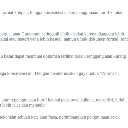
, format kutipan, hingga konsistensi dalam penggunaan huruf kapital.
rgia, atau Garamond seringkali lebih disukai karena dianggap lebih
digital atau materi yang lebih kasual, namun untuk dokumen formal, font
alu besar dapat membuat dokumen terlihat terlalu renggang atau kurang
jaga konsistensi ini. Dengan mendefinisikan gaya untuk "Normal",
aturan penggunaan huruf kapital pada awal kalimat, nama diri, judul,
 lebih jelas dan mengalir.
 menekankan sebuah kata atau frasa, pertimbangkan penggunaan cetak