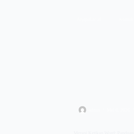
Skip
to
content
Afytpal.ac.id
Kontak
admin
Mei 6, 2026
Merapi Ketikan Word: Pandua