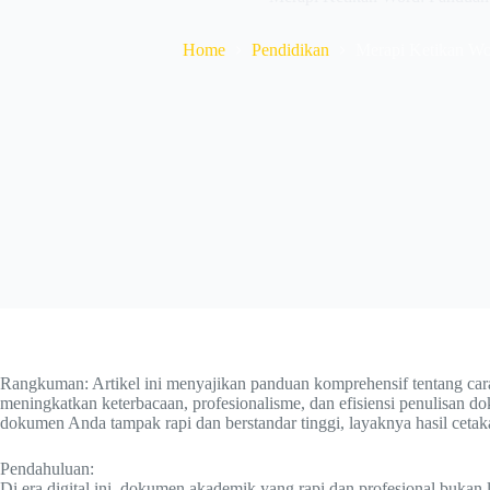
Home
Pendidikan
Merapi Ketikan W
Rangkuman: Artikel ini menyajikan panduan komprehensif tentang car
meningkatkan keterbacaan, profesionalisme, dan efisiensi penulisan d
dokumen Anda tampak rapi dan berstandar tinggi, layaknya hasil ceta
Pendahuluan:
Di era digital ini, dokumen akademik yang rapi dan profesional bukan l