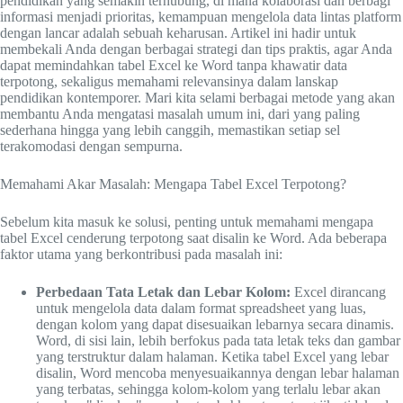
pendidikan yang semakin terhubung, di mana kolaborasi dan berbagi
informasi menjadi prioritas, kemampuan mengelola data lintas platform
dengan lancar adalah sebuah keharusan. Artikel ini hadir untuk
membekali Anda dengan berbagai strategi dan tips praktis, agar Anda
dapat memindahkan tabel Excel ke Word tanpa khawatir data
terpotong, sekaligus memahami relevansinya dalam lanskap
pendidikan kontemporer. Mari kita selami berbagai metode yang akan
membantu Anda mengatasi masalah umum ini, dari yang paling
sederhana hingga yang lebih canggih, memastikan setiap sel
terakomodasi dengan sempurna.
Memahami Akar Masalah: Mengapa Tabel Excel Terpotong?
Sebelum kita masuk ke solusi, penting untuk memahami mengapa
tabel Excel cenderung terpotong saat disalin ke Word. Ada beberapa
faktor utama yang berkontribusi pada masalah ini:
Perbedaan Tata Letak dan Lebar Kolom:
Excel dirancang
untuk mengelola data dalam format spreadsheet yang luas,
dengan kolom yang dapat disesuaikan lebarnya secara dinamis.
Word, di sisi lain, lebih berfokus pada tata letak teks dan gambar
yang terstruktur dalam halaman. Ketika tabel Excel yang lebar
disalin, Word mencoba menyesuaikannya dengan lebar halaman
yang terbatas, sehingga kolom-kolom yang terlalu lebar akan