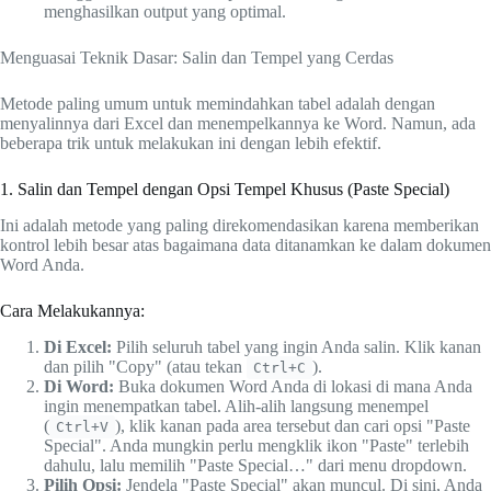
menghasilkan output yang optimal.
Menguasai Teknik Dasar: Salin dan Tempel yang Cerdas
Metode paling umum untuk memindahkan tabel adalah dengan
menyalinnya dari Excel dan menempelkannya ke Word. Namun, ada
beberapa trik untuk melakukan ini dengan lebih efektif.
1. Salin dan Tempel dengan Opsi Tempel Khusus (Paste Special)
Ini adalah metode yang paling direkomendasikan karena memberikan
kontrol lebih besar atas bagaimana data ditanamkan ke dalam dokumen
Word Anda.
Cara Melakukannya:
Di Excel:
Pilih seluruh tabel yang ingin Anda salin. Klik kanan
dan pilih "Copy" (atau tekan
).
Ctrl+C
Di Word:
Buka dokumen Word Anda di lokasi di mana Anda
ingin menempatkan tabel. Alih-alih langsung menempel
(
), klik kanan pada area tersebut dan cari opsi "Paste
Ctrl+V
Special". Anda mungkin perlu mengklik ikon "Paste" terlebih
dahulu, lalu memilih "Paste Special…" dari menu dropdown.
Pilih Opsi:
Jendela "Paste Special" akan muncul. Di sini, Anda