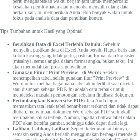
perlu menghabiskan waktu berjam-jam untuk memperbaiki
kesalahan pemformatan atau mencoba menyalin ulang data
berkali-kali. Ini memberikan Anda lebih banyak waktu untuk
fokus pada analisis data dan penulisan konten.
Tips Tambahan untuk Hasil yang Optimal
Bersihkan Data di Excel Terlebih Dahulu:
Sebelum
menyalin, pastikan data di Excel Anda bersih. Hapus baris atau
kolom kosong yang tidak perlu, pastikan format data konsisten
(misalnya, semua angka dalam format angka, bukan teks). Ini
akan memudahkan proses penyalinan.
Gunakan Fitur "Print Preview" di Word:
Setelah
menempelkan tabel, selalu gunakan fitur "Print Preview" di
Word untuk melihat bagaimana tabel akan terlihat saat dicetak
atau disimpan sebagai PDF. Ini adalah cara terbaik untuk
mendeteksi masalah pemotongan sebelum finalisasi dokumen.
Pertimbangkan Konversi ke PDF:
Jika Anda ingin
memastikan tata letak tabel benar-benar terkunci dan tidak dapat
diubah, menyimpan dokumen Word sebagai PDF seringkali
merupakan solusi terbaik. Namun, ingatlah bahwa tabel dalam
PDF akan bersifat gambar, sehingga tidak dapat diedit lagi.
Latihan, Latihan, Latihan:
Seperti keterampilan lainnya,
semakin sering Anda berlatih menggunakan berbagai metode di
atas, semakin mahir Anda dalam memindahkan tabel Excel ke