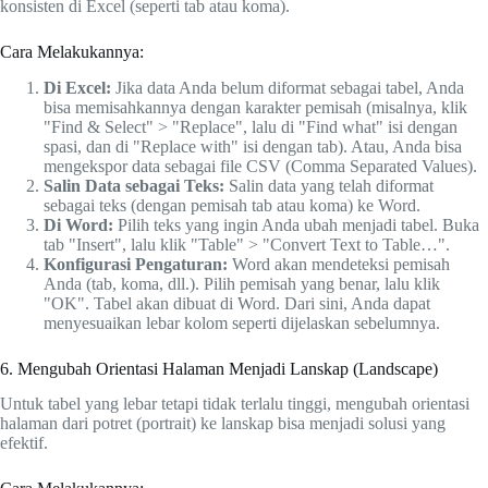
konsisten di Excel (seperti tab atau koma).
Cara Melakukannya:
Di Excel:
Jika data Anda belum diformat sebagai tabel, Anda
bisa memisahkannya dengan karakter pemisah (misalnya, klik
"Find & Select" > "Replace", lalu di "Find what" isi dengan
spasi, dan di "Replace with" isi dengan tab). Atau, Anda bisa
mengekspor data sebagai file CSV (Comma Separated Values).
Salin Data sebagai Teks:
Salin data yang telah diformat
sebagai teks (dengan pemisah tab atau koma) ke Word.
Di Word:
Pilih teks yang ingin Anda ubah menjadi tabel. Buka
tab "Insert", lalu klik "Table" > "Convert Text to Table…".
Konfigurasi Pengaturan:
Word akan mendeteksi pemisah
Anda (tab, koma, dll.). Pilih pemisah yang benar, lalu klik
"OK". Tabel akan dibuat di Word. Dari sini, Anda dapat
menyesuaikan lebar kolom seperti dijelaskan sebelumnya.
6. Mengubah Orientasi Halaman Menjadi Lanskap (Landscape)
Untuk tabel yang lebar tetapi tidak terlalu tinggi, mengubah orientasi
halaman dari potret (portrait) ke lanskap bisa menjadi solusi yang
efektif.