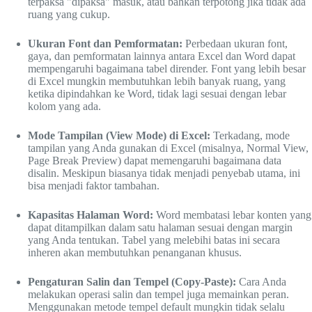
terpaksa "dipaksa" masuk, atau bahkan terpotong jika tidak ada
ruang yang cukup.
Ukuran Font dan Pemformatan:
Perbedaan ukuran font,
gaya, dan pemformatan lainnya antara Excel dan Word dapat
mempengaruhi bagaimana tabel dirender. Font yang lebih besar
di Excel mungkin membutuhkan lebih banyak ruang, yang
ketika dipindahkan ke Word, tidak lagi sesuai dengan lebar
kolom yang ada.
Mode Tampilan (View Mode) di Excel:
Terkadang, mode
tampilan yang Anda gunakan di Excel (misalnya, Normal View,
Page Break Preview) dapat memengaruhi bagaimana data
disalin. Meskipun biasanya tidak menjadi penyebab utama, ini
bisa menjadi faktor tambahan.
Kapasitas Halaman Word:
Word membatasi lebar konten yang
dapat ditampilkan dalam satu halaman sesuai dengan margin
yang Anda tentukan. Tabel yang melebihi batas ini secara
inheren akan membutuhkan penanganan khusus.
Pengaturan Salin dan Tempel (Copy-Paste):
Cara Anda
melakukan operasi salin dan tempel juga memainkan peran.
Menggunakan metode tempel default mungkin tidak selalu