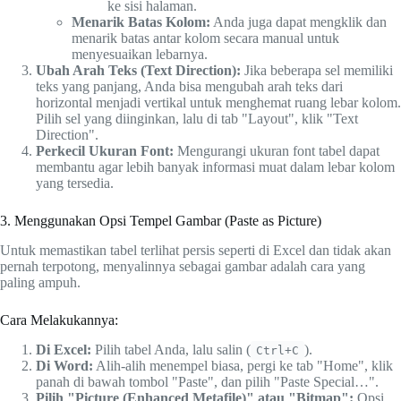
ke sisi halaman.
Menarik Batas Kolom:
Anda juga dapat mengklik dan
menarik batas antar kolom secara manual untuk
menyesuaikan lebarnya.
Ubah Arah Teks (Text Direction):
Jika beberapa sel memiliki
teks yang panjang, Anda bisa mengubah arah teks dari
horizontal menjadi vertikal untuk menghemat ruang lebar kolom.
Pilih sel yang diinginkan, lalu di tab "Layout", klik "Text
Direction".
Perkecil Ukuran Font:
Mengurangi ukuran font tabel dapat
membantu agar lebih banyak informasi muat dalam lebar kolom
yang tersedia.
3. Menggunakan Opsi Tempel Gambar (Paste as Picture)
Untuk memastikan tabel terlihat persis seperti di Excel dan tidak akan
pernah terpotong, menyalinnya sebagai gambar adalah cara yang
paling ampuh.
Cara Melakukannya:
Di Excel:
Pilih tabel Anda, lalu salin (
).
Ctrl+C
Di Word:
Alih-alih menempel biasa, pergi ke tab "Home", klik
panah di bawah tombol "Paste", dan pilih "Paste Special…".
Pilih "Picture (Enhanced Metafile)" atau "Bitmap":
Opsi