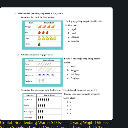
Contoh Soal tentang Warna SD Kelas 4 yang Wajib Dikuasai
Siswa Sebelum Lomba Cerdas Cermat, Ternyata Ini 5 Trik