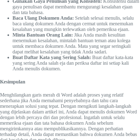
Gunakan Gaya Penulisan yang Konsisten:
Konsistensi dalam
gaya penulisan dapat membantu mengurangi kesalahan ejaan
dan tata bahasa.
Baca Ulang Dokumen Anda:
Setelah selesai menulis, selalu
baca ulang dokumen Anda dengan cermat untuk menemukan
kesalahan yang mungkin terlewatkan oleh pemeriksa ejaan.
Minta Bantuan Orang Lain:
Jika Anda masih kesulitan
menemukan kesalahan, mintalah bantuan teman atau kolega
untuk membaca dokumen Anda. Mata yang segar seringkali
dapat melihat kesalahan yang tidak Anda sadari.
Buat Daftar Kata yang Sering Salah:
Buat daftar kata-kata
yang sering Anda salah eja dan periksa daftar ini setiap kali
Anda menulis dokumen.
Kesimpulan
Menghilangkan garis merah di Word adalah proses yang relatif
sederhana jika Anda memahami penyebabnya dan tahu cara
menerapkan solusi yang tepat. Dengan mengikuti langkah-langkah
yang dijelaskan dalam artikel ini, Anda dapat menulis dokumen Word
dengan lebih percaya diri dan profesional. Ingatlah untuk selalu
memeriksa ejaan dan tata bahasa dokumen Anda sebelum
mengirimkannya atau mempublikasikannya. Dengan perhatian
terhadap detail, Anda dapat memastikan bahwa dokumen Anda bebas
dari kesalahan dan mudah dibaca.