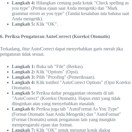
Langkah 4:
Hilangkan centang pada kotak "Check spelling as
you type" (Periksa ejaan saat Anda mengetik) dan "Mark
grammar errors as you type" (Tandai kesalahan tata bahasa saat
Anda mengetik).
Langkah 5:
Klik "OK".
6. Periksa Pengaturan AutoCorrect (Koreksi Otomatis)
Terkadang, fitur AutoCorrect dapat menyebabkan garis merah jika
pengaturan tidak sesuai.
Langkah 1:
Buka tab "File" (Berkas).
Langkah 2:
Klik "Options" (Opsi).
Langkah 3:
Pilih "Proofing" (Pemeriksaan).
Langkah 4:
Klik tombol "AutoCorrect Options" (Opsi Koreksi
Otomatis).
Langkah 5:
Periksa daftar penggantian otomatis di tab
"AutoCorrect" (Koreksi Otomatis). Hapus entri yang tidak
diinginkan atau yang menyebabkan masalah.
Langkah 6:
Periksa juga tab "AutoFormat As You Type"
(Format Otomatis Saat Anda Mengetik) dan "AutoFormat"
(Format Otomatis) untuk pengaturan lain yang mungkin
mempengaruhi ejaan dan format.
Langkah 7:
Klik "OK" untuk menutup kotak dialog