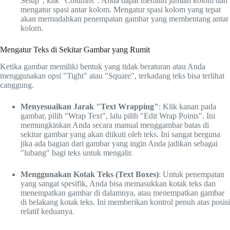
Setup", klik "Columns". Anda dapat memilih jumlah kolom dan
mengatur spasi antar kolom. Mengatur spasi kolom yang tepat
akan memudahkan penempatan gambar yang membentang antar
kolom.
Mengatur Teks di Sekitar Gambar yang Rumit
Ketika gambar memiliki bentuk yang tidak beraturan atau Anda
menggunakan opsi "Tight" atau "Square", terkadang teks bisa terlihat
canggung.
Menyesuaikan Jarak "Text Wrapping"
: Klik kanan pada
gambar, pilih "Wrap Text", lalu pilih "Edit Wrap Points". Ini
memungkinkan Anda secara manual menggambar batas di
sekitar gambar yang akan diikuti oleh teks. Ini sangat berguna
jika ada bagian dari gambar yang ingin Anda jadikan sebagai
"lubang" bagi teks untuk mengalir.
Menggunakan Kotak Teks (Text Boxes)
: Untuk penempatan
yang sangat spesifik, Anda bisa memasukkan kotak teks dan
menempatkan gambar di dalamnya, atau menempatkan gambar
di belakang kotak teks. Ini memberikan kontrol penuh atas posisi
relatif keduanya.