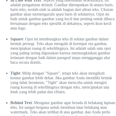
In Line with Text
: Seperti yang disebutkan sebelumnya, ini
adalah pengaturan default. Gambar ditempatkan di antara baris-
baris teks, seolah-olah ia adalah bagian dari aliran teks. Ukuran
gambar akan memengaruhi spasi baris di sekitarnya. Opsi ini
baik untuk gambar-gambar yang kecil dan penting untuk dibaca
bersamaan dengan teks spesifik di dekatnya, seperti ikon kecil
atau logo.
Square
: Opsi ini membungkus teks di sekitar gambar dalam
bentuk persegi. Teks akan mengalir di keempat sisi gambar,
menciptakan ruang di sekelilingnya. Ini adalah salah satu opsi
yang paling sering digunakan karena memungkinkan gambar
tertanam dengan baik dalam paragraf tanpa mengganggu alur
baca secara drastis.
Tight
: Mirip dengan "Square", tetapi teks akan mengikuti
kontur gambar lebih dekat. Jika gambar Anda memiliki bentuk
yang tidak beraturan, "Tight" akan mencoba untuk mengisi
ruang kosong di sekelilingnya dengan teks, menciptakan tata
letak yang lebih padat dan efisien.
Behind Text
: Mengatur gambar agar berada di belakang lapisan
teks. Ini sangat berguna untuk membuat latar belakang atau
watermark. Teks akan terlihat di atas gambar, dan Anda perlu