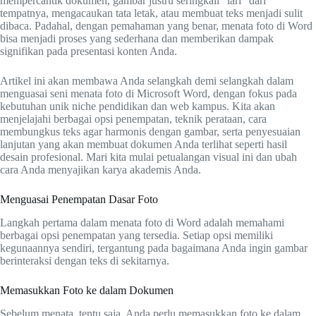
mempercantik dokumen, gambar justru seringkali "lari" dari
tempatnya, mengacaukan tata letak, atau membuat teks menjadi sulit
dibaca. Padahal, dengan pemahaman yang benar, menata foto di Word
bisa menjadi proses yang sederhana dan memberikan dampak
signifikan pada presentasi konten Anda.
Artikel ini akan membawa Anda selangkah demi selangkah dalam
menguasai seni menata foto di Microsoft Word, dengan fokus pada
kebutuhan unik niche pendidikan dan web kampus. Kita akan
menjelajahi berbagai opsi penempatan, teknik perataan, cara
membungkus teks agar harmonis dengan gambar, serta penyesuaian
lanjutan yang akan membuat dokumen Anda terlihat seperti hasil
desain profesional. Mari kita mulai petualangan visual ini dan ubah
cara Anda menyajikan karya akademis Anda.
Menguasai Penempatan Dasar Foto
Langkah pertama dalam menata foto di Word adalah memahami
berbagai opsi penempatan yang tersedia. Setiap opsi memiliki
kegunaannya sendiri, tergantung pada bagaimana Anda ingin gambar
berinteraksi dengan teks di sekitarnya.
Memasukkan Foto ke dalam Dokumen
Sebelum menata, tentu saja, Anda perlu memasukkan foto ke dalam