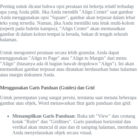
Penting untuk dicatat bahwa opsi perataan ini bekerja relatif terhadap
apa yang Anda pilih. Jika Anda memilih "Align Center" saat gambar
Anda menggunakan opsi "Square", gambar akan terpusat dalam lebar
teks yang tersedia. Namun, jika Anda memiliki tata letak multi-kolom
(seperti pada buletin kampus), "Align Center" akan memusatkan
gambar di dalam kolom tempat ia berada, bukan di tengah seluruh
halaman.
Untuk mengontrol perataan secara lebih granular, Anda dapat
menggunakan "Align to Page" atau "Align to Margin" dari menu
"Align" (biasanya ada di bagian bawah dropdown "Align"). Ini akan
memastikan gambar terpusat atau diratakan berdasarkan batas halaman
atau margin dokumen Anda.
Menggunakan Garis Panduan (Guides) dan Grid
Untuk penempatan yang sangat presisi, terutama saat menata beberapa
gambar atau objek, Word menawarkan fitur garis panduan dan grid:
Menampilkan Garis Panduan
: Buka tab "View" dan centang
kotak "Ruler" dan "Gridlines". Garis panduan horizontal dan
vertikal akan muncul di atas dan di samping halaman, membantu
Anda menyelaraskan objek secara visual.