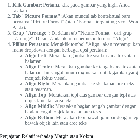
Klik Gambar
: Pertama, klik pada gambar yang ingin Anda
ratakan.
Tab "Picture Format"
: Akan muncul tab kontekstual baru
bernama "Picture Format" (atau "Format" tergantung versi Word
Anda).
Grup "Arrange"
: Di dalam tab "Picture Format", cari grup
"Arrange". Di sini Anda akan menemukan tombol "Align".
Pilihan Perataan
: Mengklik tombol "Align" akan menampilkan
menu dropdown dengan berbagai opsi perataan:
Align Left
: Meratakan gambar ke sisi kiri area teks atau
halaman.
Align Center
: Meratakan gambar ke tengah area teks atau
halaman. Ini sangat umum digunakan untuk gambar yang
menjadi fokus visual.
Align Right
: Meratakan gambar ke sisi kanan area teks
atau halaman.
Align Top
: Meratakan tepi atas gambar dengan tepi atas
objek lain atau area teks.
Align Middle
: Meratakan bagian tengah gambar dengan
bagian tengah objek lain atau area teks.
Align Bottom
: Meratakan tepi bawah gambar dengan tepi
bawah objek lain atau area teks.
Penjajaran Relatif terhadap Margin atau Kolom