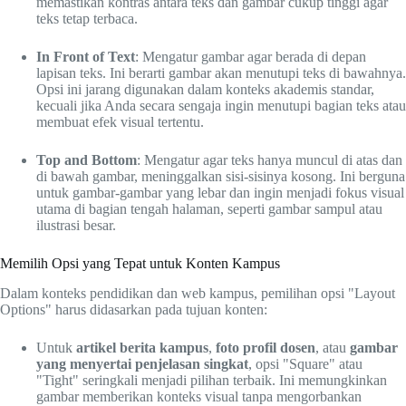
memastikan kontras antara teks dan gambar cukup tinggi agar
teks tetap terbaca.
In Front of Text
: Mengatur gambar agar berada di depan
lapisan teks. Ini berarti gambar akan menutupi teks di bawahnya.
Opsi ini jarang digunakan dalam konteks akademis standar,
kecuali jika Anda secara sengaja ingin menutupi bagian teks atau
membuat efek visual tertentu.
Top and Bottom
: Mengatur agar teks hanya muncul di atas dan
di bawah gambar, meninggalkan sisi-sisinya kosong. Ini berguna
untuk gambar-gambar yang lebar dan ingin menjadi fokus visual
utama di bagian tengah halaman, seperti gambar sampul atau
ilustrasi besar.
Memilih Opsi yang Tepat untuk Konten Kampus
Dalam konteks pendidikan dan web kampus, pemilihan opsi "Layout
Options" harus didasarkan pada tujuan konten:
Untuk
artikel berita kampus
,
foto profil dosen
, atau
gambar
yang menyertai penjelasan singkat
, opsi "Square" atau
"Tight" seringkali menjadi pilihan terbaik. Ini memungkinkan
gambar memberikan konteks visual tanpa mengorbankan