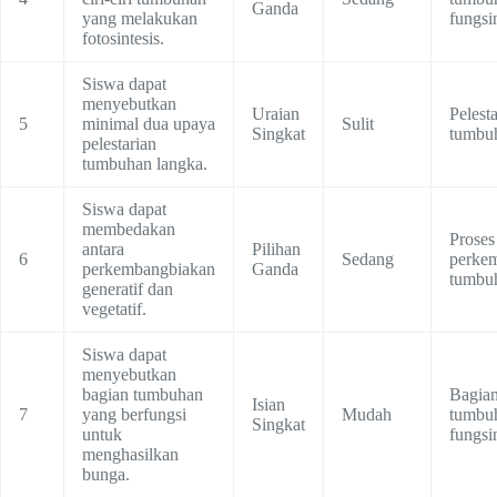
Ganda
yang melakukan
fungsi
fotosintesis.
Siswa dapat
menyebutkan
Uraian
Pelest
5
minimal dua upaya
Sulit
Singkat
tumbu
pelestarian
tumbuhan langka.
Siswa dapat
membedakan
Proses
antara
Pilihan
6
Sedang
perke
perkembangbiakan
Ganda
tumbu
generatif dan
vegetatif.
Siswa dapat
menyebutkan
bagian tumbuhan
Bagian
Isian
7
yang berfungsi
Mudah
tumbu
Singkat
untuk
fungsi
menghasilkan
bunga.