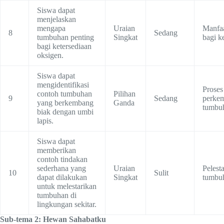
Siswa dapat
menjelaskan
mengapa
Uraian
Manfa
8
Sedang
tumbuhan penting
Singkat
bagi k
bagi ketersediaan
oksigen.
Siswa dapat
mengidentifikasi
Proses
contoh tumbuhan
Pilihan
9
Sedang
perke
yang berkembang
Ganda
tumbu
biak dengan umbi
lapis.
Siswa dapat
memberikan
contoh tindakan
sederhana yang
Uraian
Pelest
10
Sulit
dapat dilakukan
Singkat
tumbu
untuk melestarikan
tumbuhan di
lingkungan sekitar.
Sub-tema 2: Hewan Sahabatku