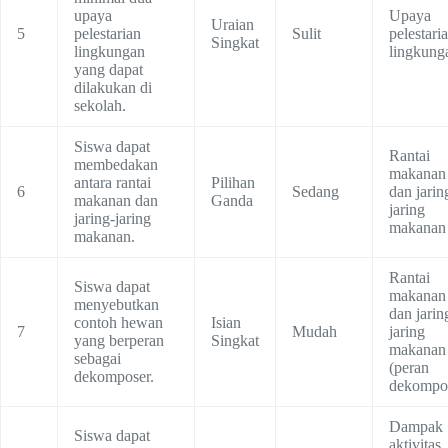
upaya
Upaya
Uraian
5
pelestarian
Sulit
pelestari
Singkat
lingkungan
lingkung
yang dapat
dilakukan di
sekolah.
Siswa dapat
Rantai
membedakan
makanan
antara rantai
Pilihan
6
Sedang
dan jarin
makanan dan
Ganda
jaring
jaring-jaring
makanan
makanan.
Rantai
Siswa dapat
makanan
menyebutkan
dan jarin
contoh hewan
Isian
7
Mudah
jaring
yang berperan
Singkat
makanan
sebagai
(peran
dekomposer.
dekompo
Dampak
Siswa dapat
aktivitas