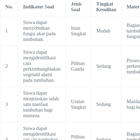
Jenis
Tingkat
No.
Indikator Soal
Mater
Soal
Kesulitan
Siswa dapat
Bagian
menyebutkan
Isian
1
Mudah
tumbu
fungsi akar pada
Singkat
fungsi
tumbuhan.
Siswa dapat
mengidentifikasi
Proses
cara
Pilihan
2
Sedang
perke
perkembangbiakan
Ganda
tumbu
vegetatif alami
pada tumbuhan.
Siswa dapat
menjelaskan salah
Uraian
Manfa
3
satu manfaat
Sedang
Singkat
bagi k
tumbuhan bagi
manusia.
Siswa dapat
mengidentifikasi
Bagian
Pilihan
4
ciri-ciri tumbuhan
Sedang
tumbu