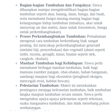
Bagian-bagian Tumbuhan dan Fungsinya:
Siswa
diharapkan mampu mengidentifikasi bagian-bagian
tumbuhan seperti akar, batang, daun, bunga, dan buah,
serta memahami fungsi masing-masing bagian bagi
kelangsungan hidup tumbuhan (misalnya, akar untuk
menyerap air dan nutrisi, daun untuk fotosintesis, bunga
untuk perkembangbiakan).
Proses Perkembangbiakan Tumbuhan:
Pemahaman
mengenai cara tumbuhan berkembang biak sangat
penting. Ini mencakup perkembangbiakan generatif
(melalui biji, penyerbukan) dan vegetatif (alami seperti
umbi, rizoma, geragih, tunas; buatan seperti stek,
cangkok, okulasi).
Manfaat Tumbuhan bagi Kehidupan:
Siswa perlu
memahami berbagai manfaat tumbuhan, baik bagi
manusia (sumber pangan, obat-obatan, bahan bangunan,
sandang) maupun bagi ekosistem (penghasil oksigen,
mencegah erosi, habitat hewan).
Pelestarian Tumbuhan:
Materi ini menekankan
pentingnya menjaga kelestarian tumbuhan, baik tumbuhan
langka maupun tumbuhan secara umum. Siswa perlu
mengetahui upaya-upaya pelestarian seperti reboisasi,
suaka margasatwa tumbuhan, dan tidak menebang pohon
sembarangan.