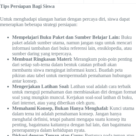
Tips Persiapan Bagi Siswa
Untuk menghadapi ulangan harian dengan percaya diri, siswa dapat
menerapkan beberapa strategi persiapan:
Mempelajari Buku Paket dan Sumber Belajar Lain:
Buku
paket adalah sumber utama, namun jangan ragu untuk mencari
informasi tambahan dari buku referensi lain, ensiklopedia, atau
sumber daring yang terpercaya.
Membuat Ringkasan Materi:
Merangkum poin-poin penting
dari setiap sub-tema dalam bentuk catatan pribadi akan
membantu siswa mengingat informasi kunci. Buatlah peta
pikiran atau tabel untuk mempermudah pemahaman hubungan
antar konsep.
Mengerjakan Latihan Soal:
Latihan soal adalah cara terbaik
untuk menguji pemahaman dan membiasakan diri dengan format
soal yang mungkin muncul. Kerjakan soal-soal latihan di buku,
dari internet, atau yang diberikan oleh guru.
Memahami Konsep, Bukan Hanya Menghafal:
Kunci utama
dalam tema ini adalah pemahaman konsep. Jangan hanya
menghafal definisi, tetapi pahami mengapa suatu konsep itu
penting, bagaimana kaitannya dengan hal lain, dan bagaimana
penerapannya dalam kehidupan nyata.
Diskusi dengan Teman atau Guru:
Bertanya pada teman atau