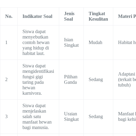
Jenis
Tingkat
No.
Indikator Soal
Materi 
Soal
Kesulitan
Siswa dapat
menyebutkan
Isian
1
contoh hewan
Mudah
Habitat 
Singkat
yang hidup di
habitat laut.
Siswa dapat
mengidentifikasi
Adaptasi
fungsi gigi
Pilihan
2
Sedang
(terkait 
taring pada
Ganda
tubuh)
hewan
karnivora.
Siswa dapat
menjelaskan
Uraian
Manfaat
3
salah satu
Sedang
Singkat
bagi keh
manfaat hewan
bagi manusia.