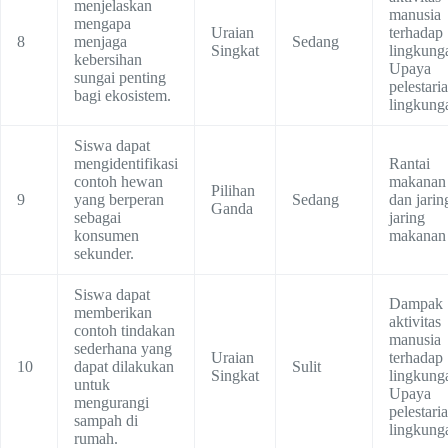
menjelaskan
manusia
mengapa
Uraian
terhadap
8
menjaga
Sedang
Singkat
lingkung
kebersihan
Upaya
sungai penting
pelestari
bagi ekosistem.
lingkung
Siswa dapat
mengidentifikasi
Rantai
contoh hewan
makanan
Pilihan
9
yang berperan
Sedang
dan jarin
Ganda
sebagai
jaring
konsumen
makanan
sekunder.
Siswa dapat
Dampak
memberikan
aktivitas
contoh tindakan
manusia
sederhana yang
Uraian
terhadap
10
dapat dilakukan
Sulit
Singkat
lingkung
untuk
Upaya
mengurangi
pelestari
sampah di
lingkung
rumah.