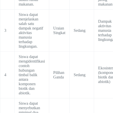
makanan.
makanan
Siswa dapat
menjelaskan
Dampak
salah satu
aktivitas
dampak negatif
Uraian
3
Sedang
manusia
aktivitas
Singkat
terhadap
manusia
lingkung
terhadap
lingkungan.
Siswa dapat
mengidentifikasi
contoh
Ekosiste
hubungan
Pilihan
(kompon
4
timbal balik
Sedang
Ganda
biotik da
antara
abiotik)
komponen
biotik dan
abiotik.
Siswa dapat
menyebutkan
minimal dua