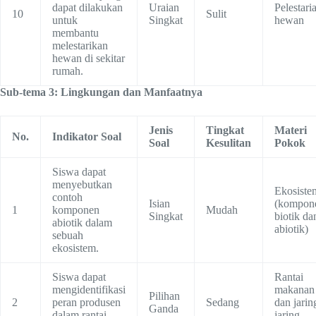
dapat dilakukan
Uraian
Pelestari
10
Sulit
untuk
Singkat
hewan
membantu
melestarikan
hewan di sekitar
rumah.
Sub-tema 3: Lingkungan dan Manfaatnya
Jenis
Tingkat
Materi
No.
Indikator Soal
Soal
Kesulitan
Pokok
Siswa dapat
menyebutkan
Ekosiste
contoh
Isian
(kompon
1
komponen
Mudah
Singkat
biotik da
abiotik dalam
abiotik)
sebuah
ekosistem.
Siswa dapat
Rantai
mengidentifikasi
makanan
Pilihan
2
peran produsen
Sedang
dan jarin
Ganda
dalam rantai
jaring