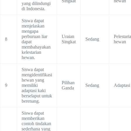
Singkat
hewan
yang dilindungi
di Indonesia.
Siswa dapat
menjelaskan
mengapa
perburuan liar
Uraian
Pelestari
8
Sedang
dapat
Singkat
hewan
membahayakan
kelestarian
hewan.
Siswa dapat
mengidentifikasi
hewan yang
Pilihan
9
memiliki
Sedang
Adaptasi
Ganda
adaptasi kaki
berselaput untuk
berenang.
Siswa dapat
memberikan
contoh tindakan
sederhana yang