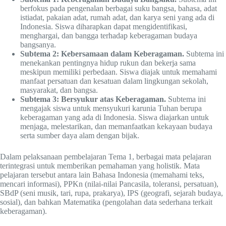
berfokus pada pengenalan berbagai suku bangsa, bahasa, adat
istiadat, pakaian adat, rumah adat, dan karya seni yang ada di
Indonesia. Siswa diharapkan dapat mengidentifikasi,
menghargai, dan bangga terhadap keberagaman budaya
bangsanya.
Subtema 2: Kebersamaan dalam Keberagaman.
Subtema ini
menekankan pentingnya hidup rukun dan bekerja sama
meskipun memiliki perbedaan. Siswa diajak untuk memahami
manfaat persatuan dan kesatuan dalam lingkungan sekolah,
masyarakat, dan bangsa.
Subtema 3: Bersyukur atas Keberagaman.
Subtema ini
mengajak siswa untuk mensyukuri karunia Tuhan berupa
keberagaman yang ada di Indonesia. Siswa diajarkan untuk
menjaga, melestarikan, dan memanfaatkan kekayaan budaya
serta sumber daya alam dengan bijak.
Dalam pelaksanaan pembelajaran Tema 1, berbagai mata pelajaran
terintegrasi untuk memberikan pemahaman yang holistik. Mata
pelajaran tersebut antara lain Bahasa Indonesia (memahami teks,
mencari informasi), PPKn (nilai-nilai Pancasila, toleransi, persatuan),
SBdP (seni musik, tari, rupa, prakarya), IPS (geografi, sejarah budaya,
sosial), dan bahkan Matematika (pengolahan data sederhana terkait
keberagaman).