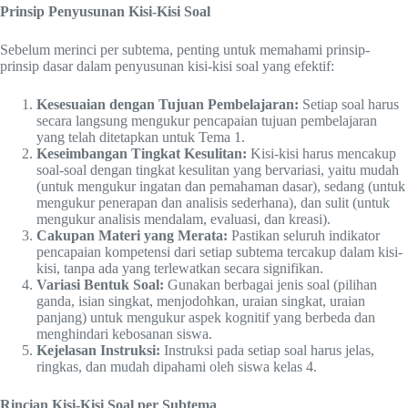
Prinsip Penyusunan Kisi-Kisi Soal
Sebelum merinci per subtema, penting untuk memahami prinsip-
prinsip dasar dalam penyusunan kisi-kisi soal yang efektif:
Kesesuaian dengan Tujuan Pembelajaran:
Setiap soal harus
secara langsung mengukur pencapaian tujuan pembelajaran
yang telah ditetapkan untuk Tema 1.
Keseimbangan Tingkat Kesulitan:
Kisi-kisi harus mencakup
soal-soal dengan tingkat kesulitan yang bervariasi, yaitu mudah
(untuk mengukur ingatan dan pemahaman dasar), sedang (untuk
mengukur penerapan dan analisis sederhana), dan sulit (untuk
mengukur analisis mendalam, evaluasi, dan kreasi).
Cakupan Materi yang Merata:
Pastikan seluruh indikator
pencapaian kompetensi dari setiap subtema tercakup dalam kisi-
kisi, tanpa ada yang terlewatkan secara signifikan.
Variasi Bentuk Soal:
Gunakan berbagai jenis soal (pilihan
ganda, isian singkat, menjodohkan, uraian singkat, uraian
panjang) untuk mengukur aspek kognitif yang berbeda dan
menghindari kebosanan siswa.
Kejelasan Instruksi:
Instruksi pada setiap soal harus jelas,
ringkas, dan mudah dipahami oleh siswa kelas 4.
Rincian Kisi-Kisi Soal per Subtema