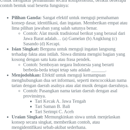
Untuk mengukur pemahaman secara komprehensif, berikut beberapa
contoh bentuk soal beserta fungsinya:
Pilihan Ganda:
Sangat efektif untuk menguji pemahaman
konsep dasar, identifikasi, dan ingatan. Memberikan empat atau
lima pilihan jawaban yang salah satunya benar.
Contoh: Alat musik tradisional berikut yang berasal dari
Jawa Barat adalah… (a) Gamelan (b) Angklung (c)
Sasando (d) Kecapi.
Isian Singkat:
Berguna untuk menguji ingatan langsung
terhadap fakta atau istilah. Siswa diminta mengisi bagian yang
kosong dengan satu kata atau frasa pendek.
Contoh: Semboyan negara Indonesia yang berarti
berbeda-beda tetapi tetap satu adalah ______.
Menjodohkan:
Efektif untuk menguji kemampuan
menghubungkan dua set informasi, seperti mencocokkan nama
tarian dengan daerah asalnya atau alat musik dengan daerahnya.
Contoh: Pasangkan nama tarian daerah dengan asal
provinsinya.
Tari Kecak A. Jawa Tengah
Tari Saman B. Bali
Tari Serimpi C. Aceh
Uraian Singkat:
Memungkinkan siswa untuk menjelaskan
konsep secara singkat, memberikan contoh, atau
mengidentifikasi sebab-akibat sederhana.