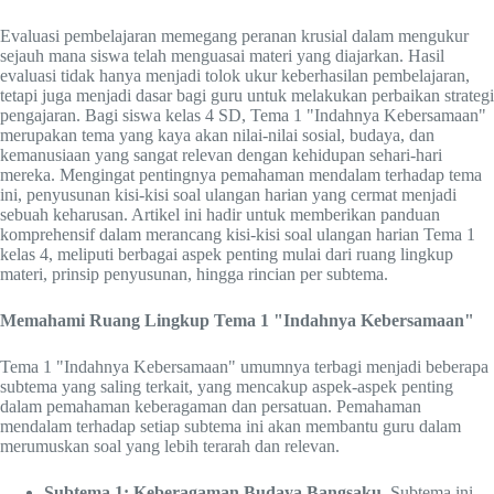
Evaluasi pembelajaran memegang peranan krusial dalam mengukur
sejauh mana siswa telah menguasai materi yang diajarkan. Hasil
evaluasi tidak hanya menjadi tolok ukur keberhasilan pembelajaran,
tetapi juga menjadi dasar bagi guru untuk melakukan perbaikan strategi
pengajaran. Bagi siswa kelas 4 SD, Tema 1 "Indahnya Kebersamaan"
merupakan tema yang kaya akan nilai-nilai sosial, budaya, dan
kemanusiaan yang sangat relevan dengan kehidupan sehari-hari
mereka. Mengingat pentingnya pemahaman mendalam terhadap tema
ini, penyusunan kisi-kisi soal ulangan harian yang cermat menjadi
sebuah keharusan. Artikel ini hadir untuk memberikan panduan
komprehensif dalam merancang kisi-kisi soal ulangan harian Tema 1
kelas 4, meliputi berbagai aspek penting mulai dari ruang lingkup
materi, prinsip penyusunan, hingga rincian per subtema.
Memahami Ruang Lingkup Tema 1 "Indahnya Kebersamaan"
Tema 1 "Indahnya Kebersamaan" umumnya terbagi menjadi beberapa
subtema yang saling terkait, yang mencakup aspek-aspek penting
dalam pemahaman keberagaman dan persatuan. Pemahaman
mendalam terhadap setiap subtema ini akan membantu guru dalam
merumuskan soal yang lebih terarah dan relevan.
Subtema 1: Keberagaman Budaya Bangsaku.
Subtema ini