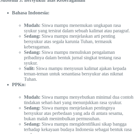
Subtema 3: Bersyukur atas Keberagaman
Bahasa Indonesia:
Mudah:
Siswa mampu menemukan ungkapan rasa
syukur yang tersirat dalam sebuah kalimat atau paragraf.
Sedang:
Siswa mampu menjelaskan arti penting
bersyukur atas segala karunia Tuhan, termasuk
keberagaman.
Sedang:
Siswa mampu menuliskan pengalaman
pribadinya dalam bentuk jurnal singkat tentang rasa
syukur.
Sulit:
Siswa mampu menyusun kalimat ajakan kepada
teman-teman untuk senantiasa bersyukur atas nikmat
Tuhan.
PPKn:
Mudah:
Siswa mampu menyebutkan minimal dua contoh
tindakan sehari-hari yang menunjukkan rasa syukur.
Sedang:
Siswa mampu menjelaskan pentingnya
bersyukur atas perbedaan yang ada di antara sesama,
bukan malah menimbulkan permusuhan.
Sedang:
Siswa mampu mengidentifikasi sikap bangga
terhadap kekayaan budaya Indonesia sebagai bentuk rasa