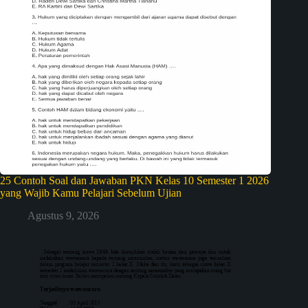
25 Contoh Soal dan Jawaban PKN Kelas 10 Semester 1 2026
yang Wajib Kamu Pelajari Sebelum Ujian
Agustus 9, 2026