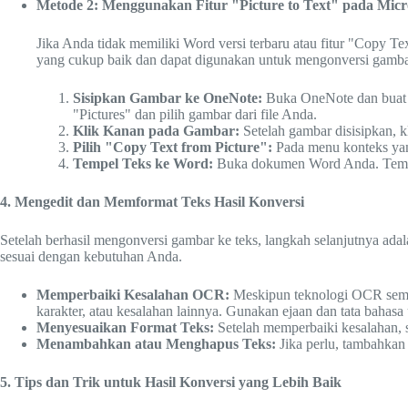
Metode 2: Menggunakan Fitur "Picture to Text" pada Micro
Jika Anda tidak memiliki Word versi terbaru atau fitur "Copy T
yang cukup baik dan dapat digunakan untuk mengonversi gambar
Sisipkan Gambar ke OneNote:
Buka OneNote dan buat ca
"Pictures" dan pilih gambar dari file Anda.
Klik Kanan pada Gambar:
Setelah gambar disisipkan, k
Pilih "Copy Text from Picture":
Pada menu konteks yan
Tempel Teks ke Word:
Buka dokumen Word Anda. Tempel
4. Mengedit dan Memformat Teks Hasil Konversi
Setelah berhasil mengonversi gambar ke teks, langkah selanjutnya ad
sesuai dengan kebutuhan Anda.
Memperbaiki Kesalahan OCR:
Meskipun teknologi OCR semaki
karakter, atau kesalahan lainnya. Gunakan ejaan dan tata bahasa
Menyesuaikan Format Teks:
Setelah memperbaiki kesalahan, s
Menambahkan atau Menghapus Teks:
Jika perlu, tambahkan 
5. Tips dan Trik untuk Hasil Konversi yang Lebih Baik