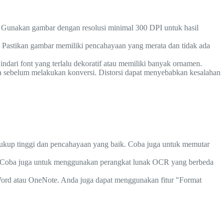
 Gunakan gambar dengan resolusi minimal 300 DPI untuk hasil
Pastikan gambar memiliki pencahayaan yang merata dan tidak ada
ari font yang terlalu dekoratif atau memiliki banyak ornamen.
ya sebelum melakukan konversi. Distorsi dapat menyebabkan kesalahan
cukup tinggi dan pencahayaan yang baik. Coba juga untuk memutar
akan. Coba juga untuk menggunakan perangkat lunak OCR yang berbeda
i Word atau OneNote. Anda juga dapat menggunakan fitur "Format