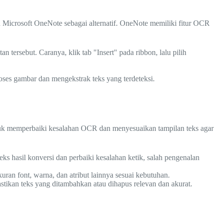
n Microsoft OneNote sebagai alternatif. OneNote memiliki fitur OCR
tersebut. Caranya, klik tab "Insert" pada ribbon, lalu pilih
es gambar dan mengekstrak teks yang terdeteksi.
untuk memperbaiki kesalahan OCR dan menyesuaikan tampilan teks agar
s hasil konversi dan perbaiki kesalahan ketik, salah pengenalan
ran font, warna, dan atribut lainnya sesuai kebutuhan.
tikan teks yang ditambahkan atau dihapus relevan dan akurat.