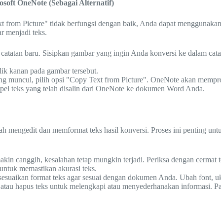
soft OneNote (Sebagai Alternatif)
ext from Picture" tidak berfungsi dengan baik, Anda dapat menggunaka
 menjadi teks.
tatan baru. Sisipkan gambar yang ingin Anda konversi ke dalam catatan 
lik kanan pada gambar tersebut.
g muncul, pilih opsi "Copy Text from Picture". OneNote akan mempros
 teks yang telah disalin dari OneNote ke dokumen Word Anda.
alah mengedit dan memformat teks hasil konversi. Proses ini penting 
n canggih, kesalahan tetap mungkin terjadi. Periksa dengan cermat tek
 untuk memastikan akurasi teks.
esuaikan format teks agar sesuai dengan dokumen Anda. Ubah font, uku
atau hapus teks untuk melengkapi atau menyederhanakan informasi. Pas