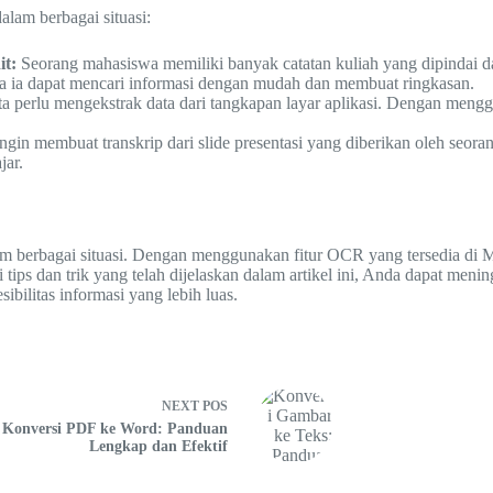
lam berbagai situasi:
t:
Seorang mahasiswa memiliki banyak catatan kuliah yang dipinda
gga ia dapat mencari informasi dengan mudah dan membuat ringkasan.
ta perlu mengekstrak data dari tangkapan layar aplikasi. Dengan men
ngin membuat transkrip dari slide presentasi yang diberikan oleh s
jar.
m berbagai situasi. Dengan menggunakan fitur OCR yang tersedia di
ips dan trik yang telah dijelaskan dalam artikel ini, Anda dapat mening
bilitas informasi yang lebih luas.
NEXT
POS
Konversi PDF ke Word: Panduan
Lengkap dan Efektif