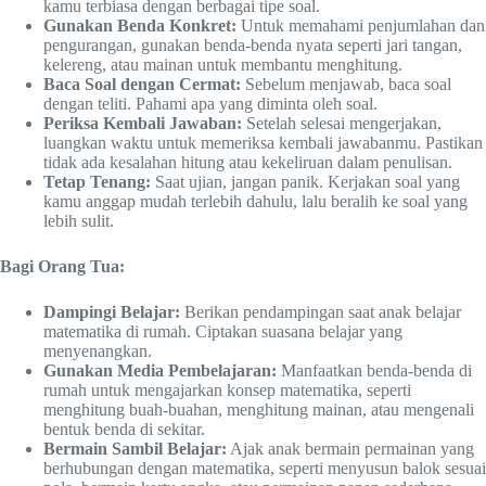
kamu terbiasa dengan berbagai tipe soal.
Gunakan Benda Konkret:
Untuk memahami penjumlahan dan
pengurangan, gunakan benda-benda nyata seperti jari tangan,
kelereng, atau mainan untuk membantu menghitung.
Baca Soal dengan Cermat:
Sebelum menjawab, baca soal
dengan teliti. Pahami apa yang diminta oleh soal.
Periksa Kembali Jawaban:
Setelah selesai mengerjakan,
luangkan waktu untuk memeriksa kembali jawabanmu. Pastikan
tidak ada kesalahan hitung atau kekeliruan dalam penulisan.
Tetap Tenang:
Saat ujian, jangan panik. Kerjakan soal yang
kamu anggap mudah terlebih dahulu, lalu beralih ke soal yang
lebih sulit.
Bagi Orang Tua:
Dampingi Belajar:
Berikan pendampingan saat anak belajar
matematika di rumah. Ciptakan suasana belajar yang
menyenangkan.
Gunakan Media Pembelajaran:
Manfaatkan benda-benda di
rumah untuk mengajarkan konsep matematika, seperti
menghitung buah-buahan, menghitung mainan, atau mengenali
bentuk benda di sekitar.
Bermain Sambil Belajar:
Ajak anak bermain permainan yang
berhubungan dengan matematika, seperti menyusun balok sesuai