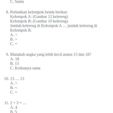
C. Sama
Perhatikan kelompok benda berikut:
Kelompok A: (Gambar 12 kelereng)
Kelompok B: (Gambar 10 kelereng)
Jumlah kelereng di Kelompok A … jumlah kelereng di
Kelompok B.
A. <
B. >
C. =
Manakah angka yang lebih kecil antara 15 dan 18?
A. 18
B. 15
C. Keduanya sama
13 … 13
A. >
B. <
C. =
2 + 3 = …
A. 4
B. 5