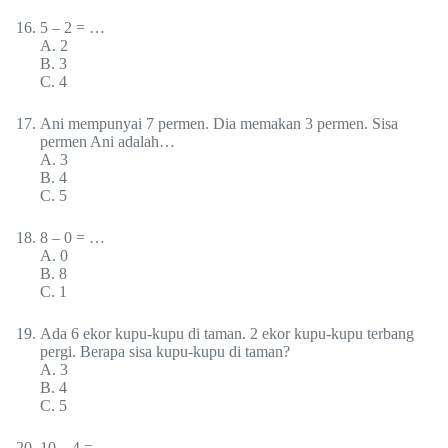
5 – 2 = …
A. 2
B. 3
C. 4
Ani mempunyai 7 permen. Dia memakan 3 permen. Sisa
permen Ani adalah…
A. 3
B. 4
C. 5
8 – 0 = …
A. 0
B. 8
C. 1
Ada 6 ekor kupu-kupu di taman. 2 ekor kupu-kupu terbang
pergi. Berapa sisa kupu-kupu di taman?
A. 3
B. 4
C. 5
10 – 4 = …