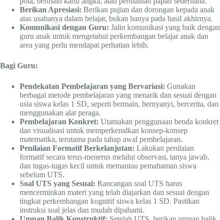
pola, bermain kartu angka, atau permainan papan sederhana.
Berikan Apresiasi:
Berikan pujian dan dorongan kepada anak
atas usahanya dalam belajar, bukan hanya pada hasil akhirnya.
Komunikasi dengan Guru:
Jalin komunikasi yang baik dengan
guru anak untuk mengetahui perkembangan belajar anak dan
area yang perlu mendapat perhatian lebih.
Bagi Guru:
Pendekatan Pembelajaran yang Bervariasi:
Gunakan
berbagai metode pembelajaran yang menarik dan sesuai dengan
usia siswa kelas 1 SD, seperti bermain, bernyanyi, bercerita, dan
menggunakan alat peraga.
Pembelajaran Konkret:
Utamakan penggunaan benda konkret
dan visualisasi untuk memperkenalkan konsep-konsep
matematika, terutama pada tahap awal pembelajaran.
Penilaian Formatif Berkelanjutan:
Lakukan penilaian
formatif secara terus-menerus melalui observasi, tanya jawab,
dan tugas-tugas kecil untuk memantau pemahaman siswa
sebelum UTS.
Soal UTS yang Sesuai:
Rancangan soal UTS harus
mencerminkan materi yang telah diajarkan dan sesuai dengan
tingkat perkembangan kognitif siswa kelas 1 SD. Pastikan
instruksi soal jelas dan mudah dipahami.
Umpan Balik Konstruktif:
Setelah UTS, berikan umpan balik