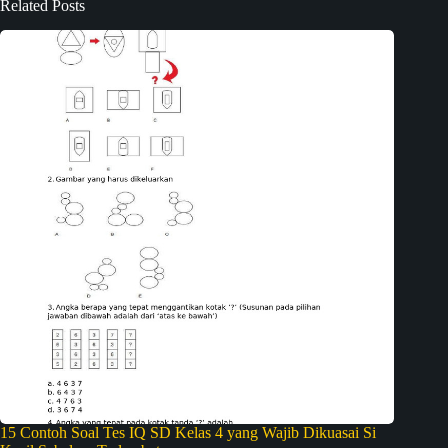
Related Posts
15 Contoh Soal Tes IQ SD Kelas 4 yang Wajib Dikuasai Si