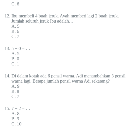
C. 6
Ibu membeli 4 buah jeruk. Ayah memberi lagi 2 buah jeruk.
Jumlah seluruh jeruk Ibu adalah…
A. 5
B. 6
C. 7
5 + 0 = …
A. 5
B. 0
C. 1
Di dalam kotak ada 6 pensil warna. Adi menambahkan 3 pensil
warna lagi. Berapa jumlah pensil warna Adi sekarang?
A. 9
B. 8
C. 7
7 + 2 = …
A. 8
B. 9
C. 10