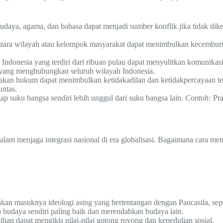
daya, agama, dan bahasa dapat menjadi sumber konflik jika tidak dik
ra wilayah atau kelompok masyarakat dapat menimbulkan kecemburuan
Indonesia yang terdiri dari ribuan pulau dapat menyulitkan komunikasi
 yang menghubungkan seluruh wilayah Indonesia.
an hukum dapat menimbulkan ketidakadilan dan ketidakpercayaan ter
untas.
 suku bangsa sendiri lebih unggul dari suku bangsa lain.
Contoh:
Pra
lam menjaga integrasi nasional di era globalisasi. Bagaimana cara men
n masuknya ideologi asing yang bertentangan dengan Pancasila, sepert
udaya sendiri paling baik dan merendahkan budaya lain.
an dapat mengikis nilai-nilai gotong royong dan kepedulian sosial.