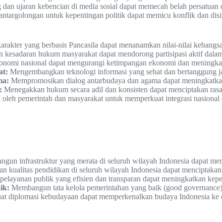
dan ujaran kebencian di media sosial dapat memecah belah persatuan 
antargolongan untuk kepentingan politik dapat memicu konflik dan disi
rakter yang berbasis Pancasila dapat menanamkan nilai-nilai kebangsaa
kesadaran hukum masyarakat dapat mendorong partisipasi aktif dala
omi nasional dapat mengurangi ketimpangan ekonomi dan meningkatk
at:
Mengembangkan teknologi informasi yang sehat dan bertanggung ja
ma:
Mempromosikan dialog antarbudaya dan agama dapat meningkatkan
:
Menegakkan hukum secara adil dan konsisten dapat menciptakan rasa
oleh pemerintah dan masyarakat untuk memperkuat integrasi nasional 
un infrastruktur yang merata di seluruh wilayah Indonesia dapat m
 kualitas pendidikan di seluruh wilayah Indonesia dapat menciptakan
elayanan publik yang efisien dan transparan dapat meningkatkan kepe
ik:
Membangun tata kelola pemerintahan yang baik (good governance) 
 diplomasi kebudayaan dapat memperkenalkan budaya Indonesia ke duni