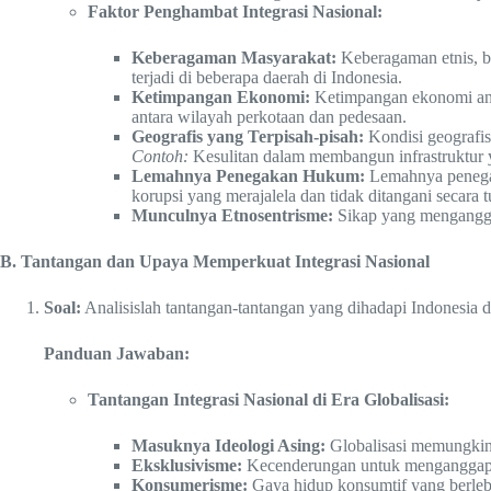
Faktor Penghambat Integrasi Nasional:
Keberagaman Masyarakat:
Keberagaman etnis, bu
terjadi di beberapa daerah di Indonesia.
Ketimpangan Ekonomi:
Ketimpangan ekonomi anta
antara wilayah perkotaan dan pedesaan.
Geografis yang Terpisah-pisah:
Kondisi geografis 
Contoh:
Kesulitan dalam membangun infrastruktur
Lemahnya Penegakan Hukum:
Lemahnya penegak
korupsi yang merajalela dan tidak ditangani secara t
Munculnya Etnosentrisme:
Sikap yang menganggap
B. Tantangan dan Upaya Memperkuat Integrasi Nasional
Soal:
Analisislah tantangan-tantangan yang dihadapi Indonesia da
Panduan Jawaban:
Tantangan Integrasi Nasional di Era Globalisasi:
Masuknya Ideologi Asing:
Globalisasi memungkinka
Eksklusivisme:
Kecenderungan untuk menganggap b
Konsumerisme:
Gaya hidup konsumtif yang berlebih