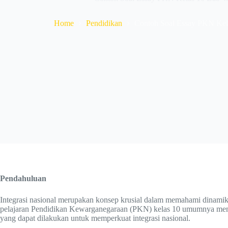
Home
Pendidikan
Contoh Soal Essay PKN Kelas
Pendahuluan
Integrasi nasional merupakan konsep krusial dalam memahami dinamika
pelajaran Pendidikan Kewarganegaraan (PKN) kelas 10 umumnya memba
yang dapat dilakukan untuk memperkuat integrasi nasional.