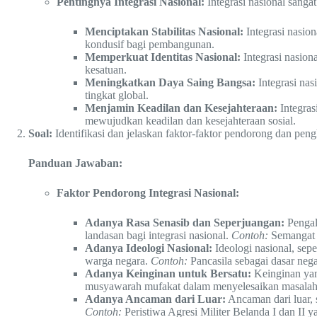
Pentingnya Integrasi Nasional:
Integrasi nasional sanga
Menciptakan Stabilitas Nasional:
Integrasi nasion
kondusif bagi pembangunan.
Memperkuat Identitas Nasional:
Integrasi nasion
kesatuan.
Meningkatkan Daya Saing Bangsa:
Integrasi na
tingkat global.
Menjamin Keadilan dan Kesejahteraan:
Integras
mewujudkan keadilan dan kesejahteraan sosial.
Soal:
Identifikasi dan jelaskan faktor-faktor pendorong dan peng
Panduan Jawaban:
Faktor Pendorong Integrasi Nasional:
Adanya Rasa Senasib dan Seperjuangan:
Pengal
landasan bagi integrasi nasional.
Contoh:
Semangat p
Adanya Ideologi Nasional:
Ideologi nasional, sepe
warga negara.
Contoh:
Pancasila sebagai dasar neg
Adanya Keinginan untuk Bersatu:
Keinginan yan
musyawarah mufakat dalam menyelesaikan masalah
Adanya Ancaman dari Luar:
Ancaman dari luar, 
Contoh:
Peristiwa Agresi Militer Belanda I dan II