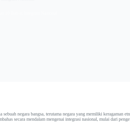
 10 Bab 4: Integrasi Nasional
 sebuah negara bangsa, terutama negara yang memiliki keragaman etnis
has secara mendalam mengenai integrasi nasional, mulai dari penger