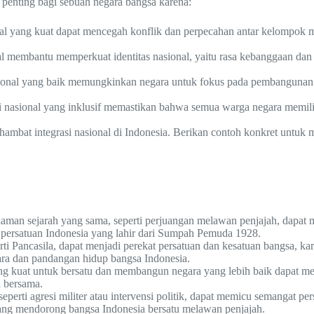
t penting bagi sebuah negara bangsa karena:
al yang kuat dapat mencegah konflik dan perpecahan antar kelompok mas
al membantu memperkuat identitas nasional, yaitu rasa kebanggaan dan 
sional yang baik memungkinkan negara untuk fokus pada pembangunan 
i nasional yang inklusif memastikan bahwa semua warga negara memil
hambat integrasi nasional di Indonesia. Berikan contoh konkret untuk 
aman sejarah yang sama, seperti perjuangan melawan penjajah, dapat 
ersatuan Indonesia yang lahir dari Sumpah Pemuda 1928.
rti Pancasila, dapat menjadi perekat persatuan dan kesatuan bangsa, ka
ara dan pandangan hidup bangsa Indonesia.
g kuat untuk bersatu dan membangun negara yang lebih baik dapat men
 bersama.
seperti agresi militer atau intervensi politik, dapat memicu semangat 
 yang mendorong bangsa Indonesia bersatu melawan penjajah.