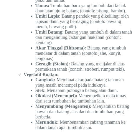
paku dan lumut.
Tunas:
Tumbuhan baru yang tumbuh dari ketiak
daun atau ujung batang (contoh: pisang, bambu).
Umbi Lapis:
Batang pendek yang dikelilingi oleh
lapisan daun yang berdaging (contoh: bawang
merah, bawang putih).
Umbi Batang:
Batang yang tumbuh di dalam tanah
dan mengandung cadangan makanan (contoh:
kentang).
Akar Tinggal (Rhizoma):
Batang yang tumbuh
mendatar di dalam tanah (contoh: jahe, kunyit,
lengkuas).
Geragih (Stolon):
Batang yang menjalar di atas
permukaan tanah (contoh: stroberi, rumput teki).
Vegetatif Buatan:
Cangkok:
Membuat akar pada batang tanaman
yang masih menempel pada induknya.
Stek:
Menanam potongan batang atau daun.
Okulasi (Menempel):
Menempelkan mata tunas
dari satu tumbuhan ke tumbuhan lain.
Menyambung (Mengenten):
Menyatukan batang
bawah dan batang atas dari dua tumbuhan yang
berbeda.
Merunduk:
Membenamkan cabang tanaman ke
dalam tanah agar tumbuh akar.