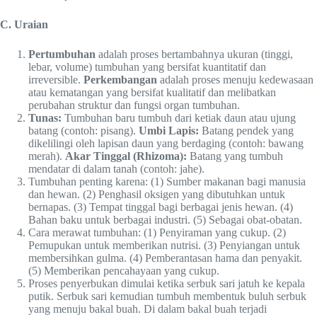
C. Uraian
Pertumbuhan
adalah proses bertambahnya ukuran (tinggi,
lebar, volume) tumbuhan yang bersifat kuantitatif dan
irreversible.
Perkembangan
adalah proses menuju kedewasaan
atau kematangan yang bersifat kualitatif dan melibatkan
perubahan struktur dan fungsi organ tumbuhan.
Tunas:
Tumbuhan baru tumbuh dari ketiak daun atau ujung
batang (contoh: pisang).
Umbi Lapis:
Batang pendek yang
dikelilingi oleh lapisan daun yang berdaging (contoh: bawang
merah).
Akar Tinggal (Rhizoma):
Batang yang tumbuh
mendatar di dalam tanah (contoh: jahe).
Tumbuhan penting karena: (1) Sumber makanan bagi manusia
dan hewan. (2) Penghasil oksigen yang dibutuhkan untuk
bernapas. (3) Tempat tinggal bagi berbagai jenis hewan. (4)
Bahan baku untuk berbagai industri. (5) Sebagai obat-obatan.
Cara merawat tumbuhan: (1) Penyiraman yang cukup. (2)
Pemupukan untuk memberikan nutrisi. (3) Penyiangan untuk
membersihkan gulma. (4) Pemberantasan hama dan penyakit.
(5) Memberikan pencahayaan yang cukup.
Proses penyerbukan dimulai ketika serbuk sari jatuh ke kepala
putik. Serbuk sari kemudian tumbuh membentuk buluh serbuk
yang menuju bakal buah. Di dalam bakal buah terjadi