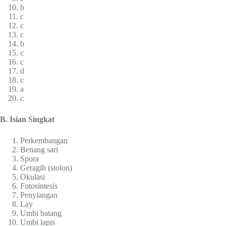
b
c
c
c
b
c
c
d
c
a
c
B. Isian Singkat
Perkembangan
Benang sari
Spora
Geragih (stolon)
Okulasi
Fotosintesis
Penyiangan
Lay
Umbi batang
Umbi lapis