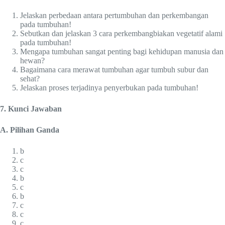
Jelaskan perbedaan antara pertumbuhan dan perkembangan
pada tumbuhan!
Sebutkan dan jelaskan 3 cara perkembangbiakan vegetatif alami
pada tumbuhan!
Mengapa tumbuhan sangat penting bagi kehidupan manusia dan
hewan?
Bagaimana cara merawat tumbuhan agar tumbuh subur dan
sehat?
Jelaskan proses terjadinya penyerbukan pada tumbuhan!
7. Kunci Jawaban
A. Pilihan Ganda
b
c
c
b
c
b
c
c
c