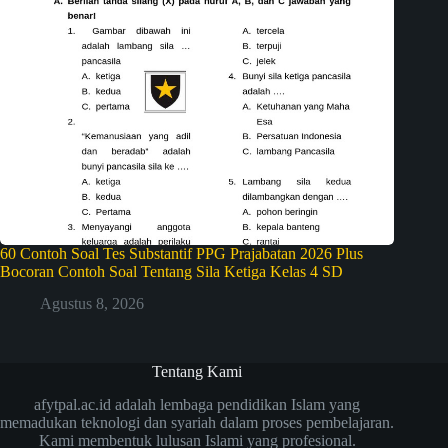
60 Contoh Soal Tes Substantif PPG Prajabatan 2026 Plus
Bocoran Contoh Soal Tentang Sila Ketiga Kelas 4 SD
Agustus 8, 2026
Tentang Kami
afytpal.ac.id adalah lembaga pendidikan Islam yang
memadukan teknologi dan syariah dalam proses pembelajaran.
Kami membentuk lulusan Islami yang profesional.