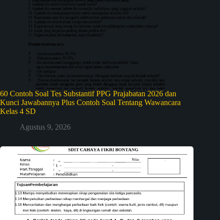
60 Contoh Soal Tes Substantif PPG Prajabatan 2026 dan
Kunci Jawabannya Plus Contoh Soal Tentang Wawancara
Kelas 4 SD
Agustus 9, 2026