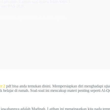
i jawaban. Latihan soal agama Islam kelas 3
TS dan PAS 2026.
er 2 PDF yang Wajib Diketahui Orang Tua
er 2
pdf bisa anda temukan disini. Mempersiapkan diri menghadapi ujian
 belajar di rumah. Soal-soal ini mencakup materi penting seperti Al-Q
i jawabannya adalah Madinah. Latihan ini mengingatkan kita pada tem