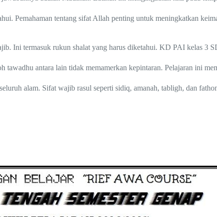
ui. Pemahaman tentang sifat Allah penting untuk meningkatkan keima
ib. Ini termasuk rukun shalat yang harus diketahui. KD PAI kelas 3 SD
 tawadhu antara lain tidak memamerkan kepintaran. Pelajaran ini mem
uh alam. Sifat wajib rasul seperti sidiq, amanah, tabligh, dan fathona