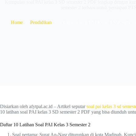
Kumpulan soal PAI kelas 3 SD semester 2 PDF lengkap dengan kunc
semester 2 terbaru untuk persiapan P
Home
Pendidikan
5 Rahasia Soal PAI Kelas 3 SD Semest
Disiarkan oleh afytpal.ac.id – Artikel seputar
soal pai
kelas 3 sd
semest
10 latihan soal PAI kelas 3 SD semester 2 PDF yang bisa diunduh untuk
Daftar 10 Latihan Soal PAI Kelas 3 Semester 2
Soal pertama: Surat An-Nasr diturunkan di kota Madinah. Kunc