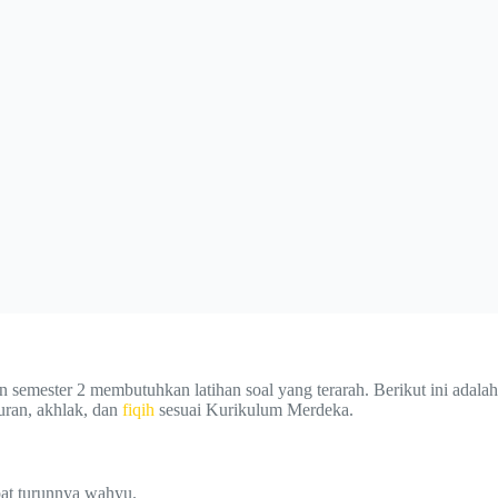
 semester 2 membutuhkan latihan soal yang terarah. Berikut ini adalah
uran, akhlak, dan
fiqih
sesuai Kurikulum Merdeka.
pat turunnya wahyu.