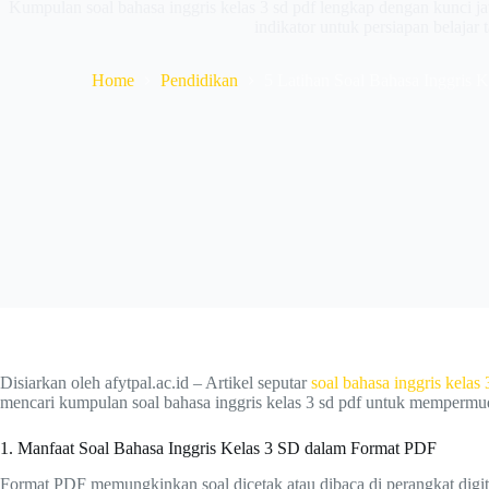
Kumpulan soal bahasa inggris kelas 3 sd pdf lengkap dengan kunci 
indikator untuk persiapan belajar 
Home
Pendidikan
5 Latihan Soal Bahasa Inggris 
Disiarkan oleh afytpal.ac.id – Artikel seputar
soal bahasa inggris kelas 
mencari kumpulan soal bahasa inggris kelas 3 sd pdf untuk mempermudah
1. Manfaat Soal Bahasa Inggris Kelas 3 SD dalam Format PDF
Format PDF memungkinkan soal dicetak atau dibaca di perangkat digita