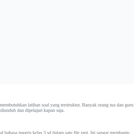
 membutuhkan latihan soal yang terstruktur. Banyak orang tua dan guru
diunduh dan dipelajari kapan saja.
bahasa inggris kelas 3 sd dalam satu file rapi. Ini sangat membantu