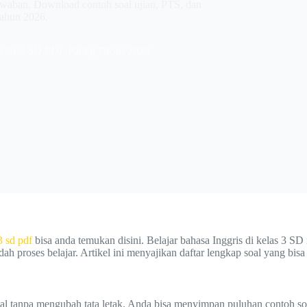
jawaban. Download contoh soal ujian, PTS, dan
tahun 2026.
Kelas 3 SD PDF Paling Dicari 2026
3 sd
pdf
bisa anda temukan disini. Belajar bahasa Inggris di kelas 3 SD
 proses belajar. Artikel ini menyajikan daftar lengkap soal yang bisa 
l tanpa mengubah tata letak. Anda bisa menyimpan puluhan contoh soal 